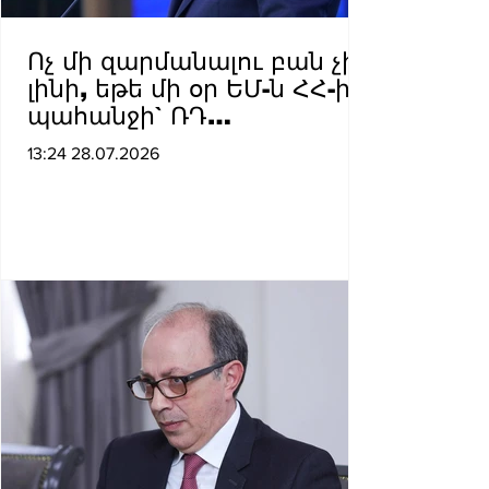
Ոչ մի զարմանալու բան չի
լինի, եթե մի օր ԵՄ-ն ՀՀ-ից
պահանջի` ՌԴ
ռազմաբшզան դուրս
13:24 28.07.2026
բերելու մասին հանրաքվե
անցկացնել կամ Իրանը
պահանջի հանրաքվեի
դնել «ԹՐԻՓՓ ուղղին»
իրագործելու հարցը.
Զաքարյան