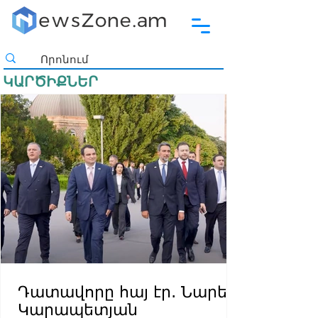
ԿԱՐԾԻՔՆԵՐ
Դատավորը հայ էր․ Նարեկ
Կարապետյան