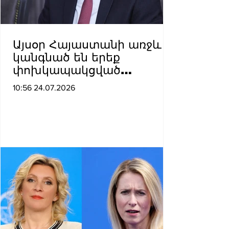
Այսօր Հայաստանի առջև
կանգնած են երեք
փոխկապակցված
ռազմավարական
10:56 24.07.2026
ճգնաժամեր՝ ներքին
կայունության,
տարածաշրջանային
անվտանգության և
համաշխարհային կարգի
ճգնաժամը. Արա Այվազյան