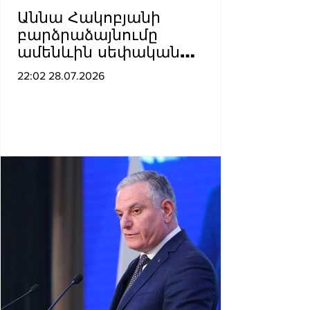
Աննա Հակոբյանի
բարձրաձայնումը
ամենևին սեփական
անվտանգության հանդեպ
22:02 28.07.2026
մտահոգությամբ
պայմանավորված չէ․
Հակոբ Բադալյան