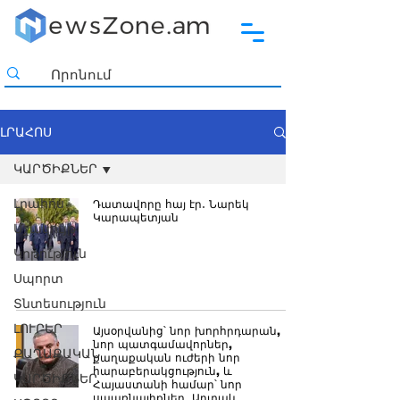
ԼՐԱՀՈՍ
ԿԱՐԾԻՔՆԵՐ
Լրահոս
Դատավորը հայ էր․ Նարեկ
Կարապետյան
Մշակույթ
Կրթություն
Սպորտ
Տնտեսություն
ԼՈՒՐԵՐ
Այսօրվանից՝ նոր խորհրդարան,
նոր պատգամավորներ,
ՔԱՂԱՔԱԿԱՆ
քաղաքական ուժերի նոր
հարաբերակցություն, և
ԿԱՐԾԻՔՆԵՐ
Հայաստանի համար՝ նոր
սպառնալիքներ․ Արտակ