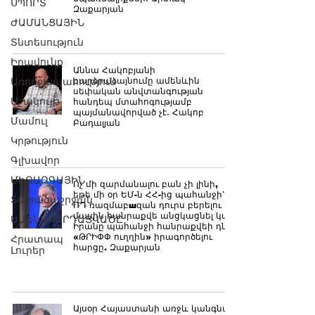
ՍՊՈՐՏ
Զաքարյան
ԺԱՄԱՆՑԱՅԻՆ
Տնտեսություն
Իրավունք
Աննա Հակոբյանի
Առողջապահություն
բարձրաձայնումը ամենևին
սեփական անվտանգության
Մշակույթ
հանդեպ մտահոգությամբ
պայմանավորված չէ․ Հակոբ
Մամուլ
Բադալյան
Կրթություն
Գլխավոր
ՄԻՋԱԶԳԱՅԻՆ
Ոչ մի զարմանալու բան չի լինի,
եթե մի օր ԵՄ-ն ՀՀ-ից պահանջի`
Տարածաշրջան
ՌԴ ռազմաբшզան դուրս բերելու
մասին հանրաքվե անցկացնել կամ
ԱՄԵՆԱԿԱՐԴԱՑՎԱԾԸ
Իրանը պահանջի հանրաքվեի դնել
«ԹՐԻՓՓ ուղղին» իրագործելու
Հրատապ
հարցը. Զաքարյան
Լուրեր
Այսօր Հայաստանի առջև կանգնած