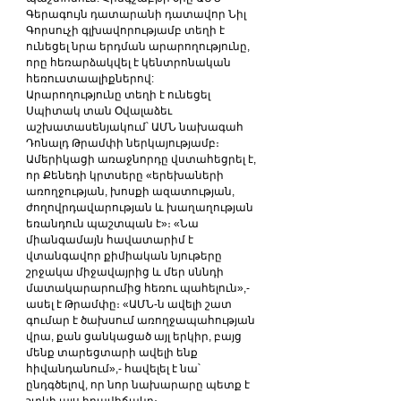
Գերագույն դատարանի դատավոր Նիլ 
Գորսուչի գլխավորությամբ տեղի է 
ունեցել նրա երդման արարողությունը, 
որը հեռարձակվել է կենտրոնական 
հեռուստաալիքներով:
Արարողությունը տեղի է ունեցել 
Սպիտակ տան Օվալաձեւ 
աշխատասենյակում՝ ԱՄՆ նախագահ 
Դոնալդ Թրամփի ներկայությամբ։ 
Ամերիկացի առաջնորդը վստահեցրել է, 
որ Քենեդի կրտսերը «երեխաների 
առողջության, խոսքի ազատության, 
ժողովրդավարության և խաղաղության 
եռանդուն պաշտպան է»։ «Նա 
միանգամայն հավատարիմ է 
վտանգավոր քիմիական նյութերը 
շրջակա միջավայրից և մեր սննդի 
մատակարարումից հեռու պահելուն»,- 
ասել է Թրամփը։ «ԱՄՆ-ն ավելի շատ 
գումար է ծախսում առողջապահության 
վրա, քան ցանկացած այլ երկիր, բայց 
մենք տարեցտարի ավելի ենք 
հիվանդանում»,- հավելել է նա՝ 
ընդգծելով, որ նոր նախարարը պետք է 