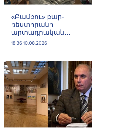
«Բամբու» բար-
ռեստորանի
արտադրական
գործունեությունը
18:36 10.08.2026
կասեցվել է․ ՍԱՏՄ