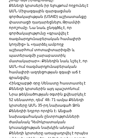
շտկի այս իրավիճակը։
Քենեդի կրտսերն իր ելույթում ողջունել է 
ԱՄՆ Միջազգային զարգացման 
գործակալության (USAID) աշխատանքը 
փաստացի դադարեցնելու Թրամփի 
որոշումը։ Նա նաև ընդգծել է, որ 
գործակալությունը «գրավվել է 
ռազմարդյունաբերական համալիրի 
կողմից» և «դարձել ամբողջ 
աշխարհում տոտալիտարիզմի և 
պատերազմի չարաբաստիկ 
մատակարար»։ Քենեդին նաև նշել է, որ 
ԱՄՆ-ում ռազմարդյունաբերական 
համալիրի ազդեցության զգալի աճ է 
գրանցվել։
Հինգշաբթի օրը Սենատը հաստատել է 
Քենեդի կրտսերին այդ պաշտոնում: 
Նրա թեկնածության օգտին քվեարկել է 
52 սենատոր, դեմ՝ 48։ 71-ամյա Քենեդի 
կրտսերը ԱՄՆ 35-րդ նախագահ Ջոն 
Քենեդիի եղբոր որդին է։ Անցած 
նախագահական ընտրությունների 
ժամանակ Դեմոկրատական ​​
կուսակցության նախկին անդամ 
Քենեդի կրտսերը առաջադրվել է որպես 