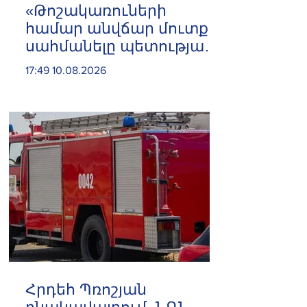
«Թոշակառուների
համար անվճար մուտք
սահմանելը պետության
վրա զրո դրամի
17:49 10.08.2026
լրացուցիչ ծախս է
ավելացնում»․ Հրայր
Կամենդատյան
Հրդեհ Պռոշյան