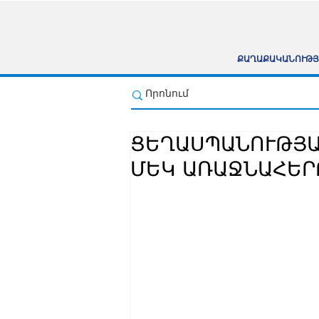
ՔԱՂԱՔԱԿԱՆՈՒԹՅ
ՑԵՂԱՍՊԱՆՈՒԹՅԱ
ՄԵԿ ԱՌԱՋՆԱՀԵՐ