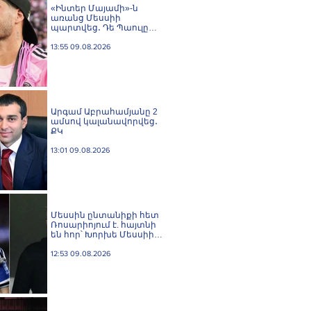
«Ինտեր Մայամի»-ն
առանց Մեսսիի
պարտվեց․ Դե Պաուլը
գոլը նվիրեց
արգենտինացուն
13:55 09.08.2026
Արգամ Աբրահամյանը 2
ամսով կալանավորվեց․
ՔԿ
13:01 09.08.2026
Մեսսին ընտանիքի հետ
Ռոսարիոյում է. հայտնի
են հոր՝ Խորխե Մեսսիի
հուղարկավnրnւթյան
մանրամասները
12:53 09.08.2026