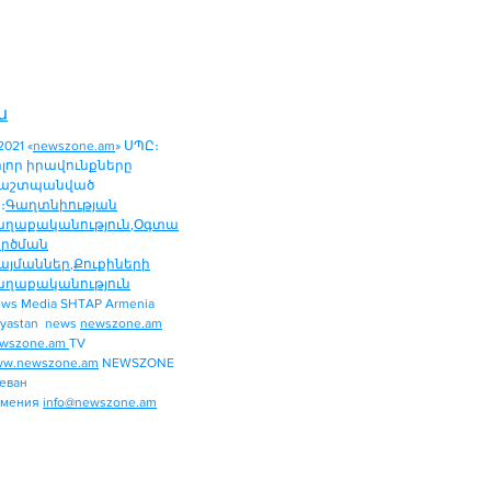
ն
2021 «
newszone.am
» ՍՊԸ։
ոլոր իրավունքները
աշտպանված
։
Գաղտնիության
աղաքականություն
,
Օգտա
ործման
այմաններ
,
Քուքիների
աղաքականություն
ws Media SHTAP Armenia
ՔԱՂԱՔԱԿԱՆՈՒԹՅՈՒՆ
yastan news
newszone.am
ՄԻՋԱԶԳԱՅԻՆ
wszone.am
TV
ՏԱՐԱԾԱՇՐՋԱՆ
w.newszone.am
NEWSZONE
еван
ՏՆՏԵՍՈՒԹՅՈՒՆ
рмения
info@newszone.am
ՍՊՈՐՏ
ԺԱՄԱՆՑ