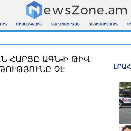
ՈՒՆ
ՄԻՋԱԶԳԱՅԻՆ
ՏԱՐԱԾԱՇՐՋԱՆ
ՏՆՏԵՍՈՒԹՅՈՒՆ
Ս
Ն ՀԱՐՑԸ ԱԳՆ-Ի ԹԻՎ
ԼՐԱ
ԹՈՒԹՅՈՒՆԸ ՉԷ