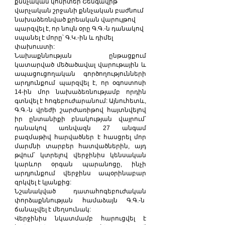
քննչական կոմիտեի Շենգավիթ 
վարչական շրջանի քննչական բաժնում 
նախաձեռնված քրեական վարույթով 
պարզվել է, որ նույն օրը Գ.Գ.-ն դանակով 
սպանել է մորը՝ Գ.Կ.-ին և դիմել 
փախուստի: 
Նախաքննության ընթացքում 
կատարված մեծածավալ վարութային և 
ապացուցողական գործողությունների 
արդյունքում պարզվել է, որ օգոստոսի 
14-ին մոր նախաձեռնությամբ որդին 
գտնվել է հոգեբուժարանում: Այնուհետև, 
Գ.Գ.-ն վրեժի շարժառիթով հայտնվելով 
իր ընտանիքի բնակության վայրում՝ 
դանակով առնվազն 27 անգամ 
բազմաթիվ հարվածներ է հասցրել մոր 
մարմնի տարբեր հատվածներին, այդ 
թվում՝ կտրելով վերջինիս կենսական 
կարևոր օրգան պարանոցը, ինչի 
արդյունքում վերջինս ապօրինաբար 
զրկվել է կյանքից:
Նշանակված դատահոգեբուժական 
փորձաքննության համաձայն Գ.Գ.-ն  
ճանաչվել է մեղսունակ:
Վերջինիս նկատմամբ հարուցվել է 