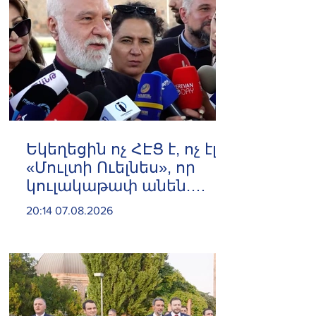
Եկեղեցին ոչ ՀԷՑ է, ոչ էլ
«Մուլտի Ուելնես», որ
կուլակաթափ անեն.
Նաթան արքեպիսկոպոս
20:14 07.08.2026
Հովհաննիսյան