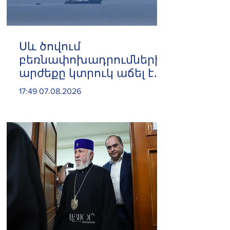
Սև ծովում
բեռնափոխադրումների
արժեքը կտրուկ աճել է․
ինչ ազդեցություն
17:49 07.08.2026
կունենա այն
Հայաստանի վրա