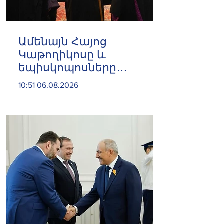
Ամենայն Հայոց
Կաթողիկոսը և
եպիսկոպոսները
մասնակցելու են
10:51 06.08.2026
դատական առաջին
նիստին