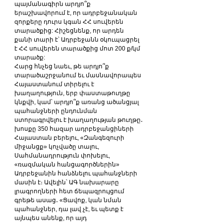
պայմանագիրն արդյո՞ք 
երաշխավորում է, որ ադրբեջանական 
զորքերը դուրս կգան ՀՀ սուվերեն 
տարածքից: Հիշեցնենք, որ արդեն 
քանի տարի է՝ Ադրբեջանն օկուպացրել 
է ՀՀ սուվերեն տարածքից մոտ 200 ք/կմ 
տարածք:
Հարց հնչեց նաեւ, թե արդյո՞ք 
տարածաշրջանում եւ մասնավորապես 
Հայաստանում տիրելու է 
խաղաղություն, երբ փաստաթուղթը 
կնքվի, կամ՝ արդյո՞ք առանց ածանցյալ 
պահանջների ընդունման 
ստորագրվելու է խաղաղության թուղթը․ 
խոսքը 350 հազար ադրբեջանցիների 
Հայաստան բերելու, «Զանգեզուրի 
միջանցք» կոչվածը տալու, 
Սահմանադրություն փոխելու, 
«ռազմական հանցագործներին» 
Ադրբեջանին հանձնելու պահանջների 
մասին է։ Ավելին՝ ԱԳ նախարարը 
լրագրողների հետ ճեպազրույցում 
գրեթե ասաց․ «Ցավոք, կան նման 
պահանջներ, դա լավ չէ, եւ պետք է 
այնպես անենք, որ այդ 