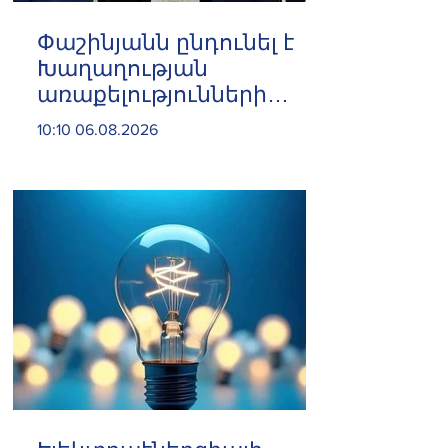
Փաշինյանն ընդունել է
Խաղաղության
առաքելությունների
հարցերով ԱՄՆ հատուկ
10:10 06.08.2026
բանագնացի ավագ
խորհրդական Արյե
Լայթսթոունին և
Կոնստանտին Սոկոլովին