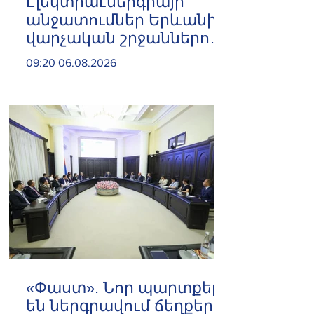
Էլեկտրաէներգիայի
անջատումներ Երևանի 8
վարչական շրջաններում
և բոլոր 10 մարզերում
09:20 06.08.2026
«Փաստ». Նոր պարտքեր
են ներգրավում ճեղքերը