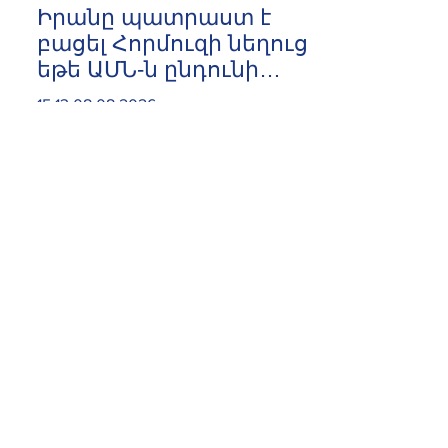
Իրանը պատրաստ է
բացել Հորմուզի նեղուցը,
եթե ԱՄՆ-ն ընդունի
հանրապետության
15:13 08.08.2026
պայմանները. ԻՀՊԿ
ներկայացուցիչ
Հրազդանում բացվեց 500