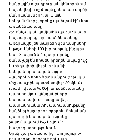
հանրային ուշադրության կենտրոնում 
հայտնվեցին ոչ միայն քրեական գործի 
մանրամասները, այլև այն 
կենդանիները, որոնք պահվում էին նրա 
առանձնատանը։
ՀՀ Քննչական կոմիտեն պաշտոնապես 
հայտարարեց, որ առանձնատնից 
առգրավվել են տարբեր կենդանիների 
և թռչունների 190 խրտվիլակ, ինչպես 
նաև 3 առյուծ և 1 վագր, որոնք 
ճանաչվել են որպես իրեղեն ապացույց 
և տեղափոխվել են Երևանի 
կենդանաբանական այգի։
«Ապօրինի որսի հետևանքով շրջակա 
միջավայրին պատճառվել է 30 մլն ՀՀ 
դրամի վնաս։ Գ. Ծ.-ի առանձնատանը 
պահվող մյուս կենդանիները 
նախատեսվում է առգրավել և 
պատասխանատու պահպանությանը 
հանձնել հաջորդող օրերին։ Քրեական 
վարույթի նախաքննությունը 
շարունակվում է»,- նշվում է 
հաղորդագրությունում։
Երեկ վաղ առավոտից «Ժողովուրդ» 
օրաթերթը փորձել է Երևանի 