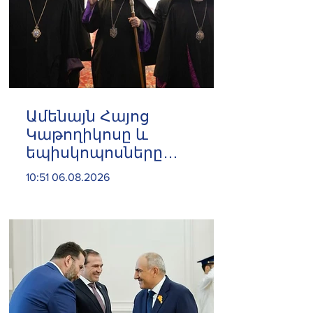
Ամենայն Հայոց
Կաթողիկոսը և
եպիսկոպոսները
մասնակցելու են
10:51 06.08.2026
դատական առաջին
նիստին