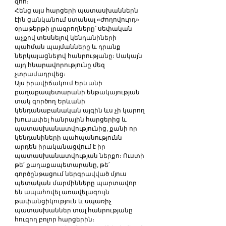
զոհ։
Հենց այս հարցերի պատասխաններն 
էին ցանկանում ստանալ «Ժողովուրդ» 
օրաթերթի լրագրողները՝ սեփական 
աչքով տեսնելով կենդանիների 
պահման պայմանները և դրանք 
ներկայացնելով հանրությանը։ Սակայն 
այդ հնարավորությունը մեզ 
չտրամադրվեց։
Այս իրավիճակում Երևանի 
քաղաքապետարանի ենթակայության 
տակ գործող Երևանի 
կենդանաբանական այգին ևս չի կարող 
խուսափել հանրային հարցերից և 
պատասխանատվությունից, քանի որ 
կենդանիների պահպանությունն 
արդեն իրականացվում է իր 
պատասխանատվության ներքո։ Ուստի 
թե՛ քաղաքապետարանը, թե՛ 
գործընթացում ներգրավված մյուս 
պետական մարմինները պարտավոր 
են ապահովել առավելագույն 
թափանցիկություն և սպառիչ 
պատասխաններ տալ հանրությանը 
հուզող բոլոր հարցերին։