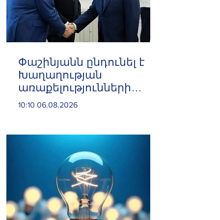
Փաշինյանն ընդունել է
Խաղաղության
առաքելությունների
հարցերով ԱՄՆ հատուկ
10:10 06.08.2026
բանագնացի ավագ
խորհրդական Արյե
Լայթսթոունին և
Կոնստանտին Սոկոլովին