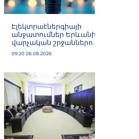
Էլեկտրաէներգիայի
անջատումներ Երևանի 8
վարչական շրջաններում
և բոլոր 10 մարզերում
09:20 06.08.2026