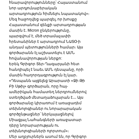
հնարավորությունները՝ Հայաստանում 
նոր արդյունաբերական 
արտադրություն հիմնելու նպատակով»։ 
Մեզ հաջողվեց պարզել, որ խոսքը 
Հայաստանում զենքի արտադրության 
մասին է․ Micron ընկերությունը, 
պարզվում է, մեծ տրամաչափի 
հրետանիներ է արտադրում ՆԱՏՕ-ի 
անդամ պետությունների համար։ Այս 
գործարանն էլ աշխատելու է ԱՄՆ 
հովանավորության ներքո:
Երեկ Գրիգոր Տեր-Ղազարյանի հետ 
հանդիպել է նաեւ ԱՄՆ դեսպանը, որի 
մասին հաղորդագրություն էլ կար․ 
«Դեսպանն այցելեց Արարատի «Ջի Թի 
Բի Սթիլ» գործարան, որը հայ-
ամերիկյան համատեղ ներդրումներով 
ստեղծված մետաղաձուլարան է․․․ Այս 
գործարանը կիրառում է առաջադեմ 
տեխնոլոգիաներ ու նորարարական 
գործընթացներ՝ ներկայացնելով 
Միացյալ Նահանգների առաջատար 
դերը նորարարության ու 
տեխնոլոգիաների ոլորտում»։
Մեր աղբյուրներն ասում են, որ Գրիգոր 