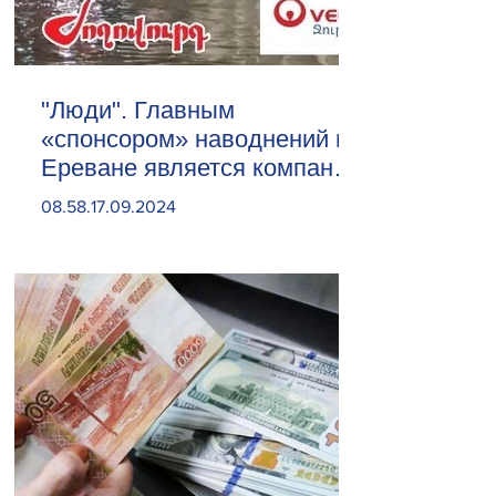
"Люди". Главным
«спонсором» наводнений в
Ереване является компания
«Веолия Уотер».
08.58.17.09.2024