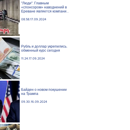
"Люди". Главным
«спонсором» наводнений в
Ереване является компания
«Веолия Уотер».
08.58.17.09.2024
Рубль и доллар укрепились.
обменный курс сегодня
11.24.17.09.2024
Байден о новом покушении
на Трампа
09.30.16.09.2024