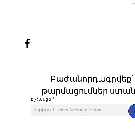
Բաժանորդագրվեք՝ 
թարմացումներ ստան
Էլ-Հասցե
*