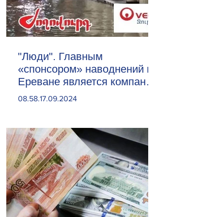
"Люди". Главным
«спонсором» наводнений в
Ереване является компания
«Веолия Уотер».
08.58.17.09.2024