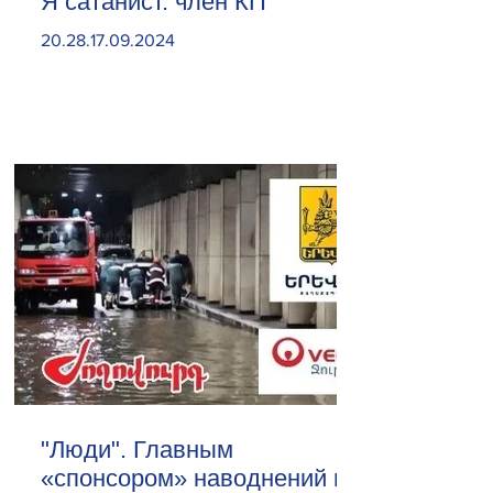
Я сатанист. член КП
20.28.17.09.2024
"Люди". Главным
«спонсором» наводнений в