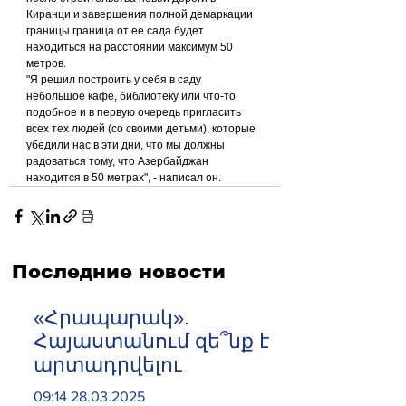
Киранци и завершения полной демаркации 
границы граница от ее сада будет 
находиться на расстоянии максимум 50 
метров.
"Я решил построить у себя в саду 
небольшое кафе, библиотеку или что-то 
подобное и в первую очередь пригласить 
всех тех людей (со своими детьми), которые 
убедили нас в эти дни, что мы должны 
радоваться тому, что Азербайджан 
находится в 50 метрах", - написал он.
Последние новости
«Հրապարակ».
Հայաստանում զե՞նք է
արտադրվելու
09:14 28.03.2025