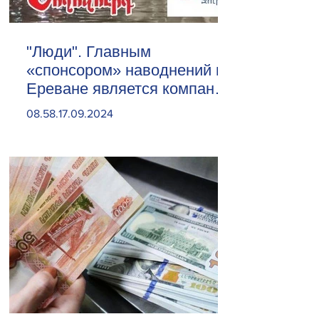
"Люди". Главным
«спонсором» наводнений в
Ереване является компания
«Веолия Уотер».
08.58.17.09.2024