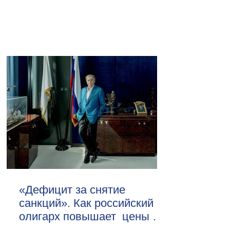
«Дефицит за снятие
санкций». Как российский
олигарх повышает цены на
сливочное масло