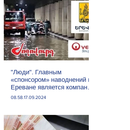
"Люди". Главным
«спонсором» наводнений в
Ереване является компания
«Веолия Уотер».
08.58.17.09.2024