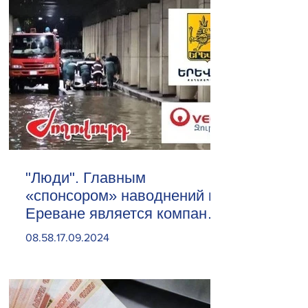
"Люди". Главным
«спонсором» наводнений в
Ереване является компания
«Веолия Уотер».
08.58.17.09.2024