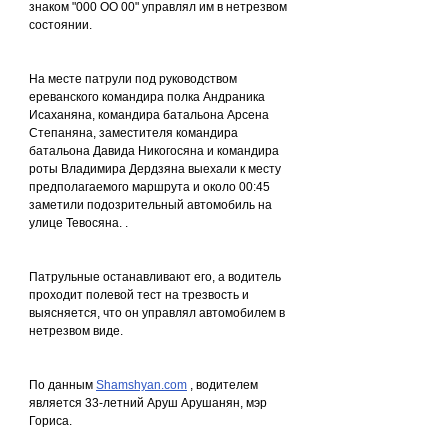
знаком "000 ОО 00" управлял им в нетрезвом 
состоянии.
На месте патрули под руководством 
ереванского командира полка Андраника 
Исаханяна, командира батальона Арсена 
Степаняна, заместителя командира 
батальона Давида Никогосяна и командира 
роты Владимира Дердзяна выехали к месту 
предполагаемого маршрута и около 00:45 
заметили подозрительный автомобиль на 
улице Тевосяна. .
Патрульные останавливают его, а водитель 
проходит полевой тест на трезвость и 
выясняется, что он управлял автомобилем в 
нетрезвом виде.
По данным 
Shamshyan.com
 , водителем 
является 33-летний Аруш Арушанян, мэр 
Гориса.