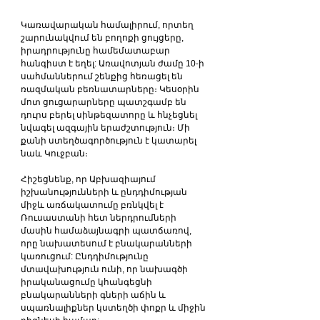
Կառավարական համալիրում, որտեղ 
շարունակվում են բողոքի ցույցերը, 
իրադրությունը համեմատաբար 
հանգիստ է եղել: Առավոտյան ժամը 10-ի 
սահմաններում շենքից հեռացել են 
ռազմական բեռնատարները։ Կեսօրին 
մոտ ցուցարարները պատշգամբ են 
դուրս բերել սինթեզատորը և հնչեցնել 
նվագել ազգային երաժշտություն։ Մի 
քանի ստեղծագործություն է կատարել 
նաև Կուջբան։
Հիշեցնենք, որ Աբխազիայում 
իշխանությունների և ընդդիմության 
միջև առճակատումը բռնկվել է 
Ռուսաստանի հետ ներդրումների 
մասին համաձայնագրի պատճառով, 
որը նախատեսում է բնակարանների 
կառուցում: Ընդդիմությունը 
մտավախություն ունի, որ նախագծի 
իրականացումը կհանգեցնի 
բնակարանների գների աճին և 
սպառնալիքներ կստեղծի փոքր և միջին 