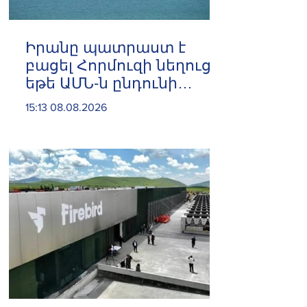
Իրանը պատրաստ է
բացել Հորմուզի նեղուցը,
եթե ԱՄՆ-ն ընդունի
հանրապետության
15:13 08.08.2026
պայմանները. ԻՀՊԿ
ներկայացուցիչ