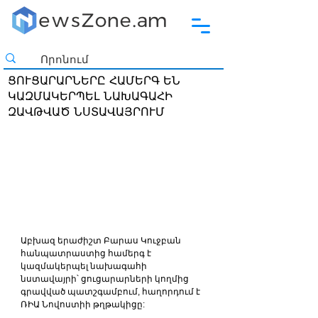
ՑՈՒՑԱՐԱՐՆԵՐԸ ՀԱՄԵՐԳ ԵՆ
ԿԱԶՄԱԿԵՐՊԵԼ ՆԱԽԱԳԱՀԻ
ԶԱՎԹՎԱԾ ՆՍՏԱՎԱՅՐՈՒՄ
Աբխազ երաժիշտ Բարաս Կուջբան 
հանպատրաստից համերգ է 
կազմակերպել նախագահի 
նստավայրի՝ ցուցարարների կողմից 
գրավված պատշգամբում, հաղորդում է 
ՌԻԱ Նովոստիի թղթակիցը: