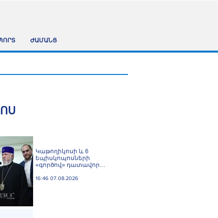
ՊՈՐՏ
ԺԱՄԱՆՑ
ՀՈՍ
️Կաթողիկոսի և 6
եպիսկոպոսների
«գործով» դատավոր
Հակոբ Մանուկյանը
ինքնաբացարկ հայտնեց
16:46 07.08.2026
և հրաժարվեց գործը
քննելուց