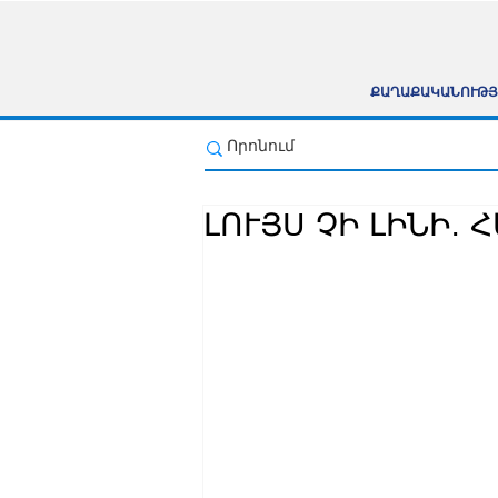
ՔԱՂԱՔԱԿԱՆՈՒԹՅ
ԼՈՒՅՍ ՉԻ ԼԻՆԻ․ 