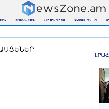
ՈՒՆ
ՄԻՋԱԶԳԱՅԻՆ
ՏԱՐԱԾԱՇՐՋԱՆ
ՏՆՏԵՍՈՒԹՅՈՒՆ
Ս
ՀԱՍՑԵՆԵՐ
ԼՐԱ