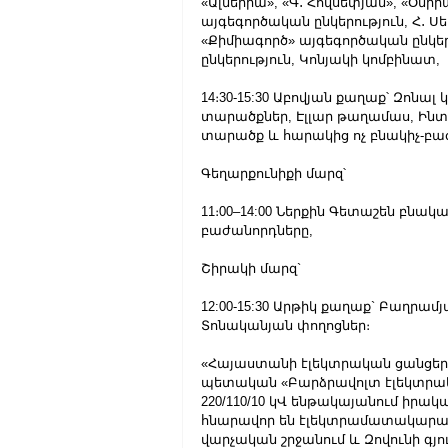
«Ալմերիա», «Գ․ Հովսեփյան», «Օնիր
այգեգործական ընկերություն, Հ․ 
«Քիմիագործ» այգեգործական ընկեր
ընկերություն, Կոնյակի կոմբինատ,
14։30-15:30 Աբովյան քաղաք՝ Զոնա
տարածքներ, Էլլար թաղամաս, Ինտե
տարածք և հարակից ոչ բնակիչ-բա
Գեղարքունիքի մարզ՝
11։00–14:00 Ներքին Գետաշեն բնակ
բաժանորդները,
Շիրակի մարզ`
12:00-15:30 Արթիկ քաղաք` Բաղրամ
Տոնականյան փողոցներ։
«Հայաստանի էլեկտրական ցանցեր» 
պետական «Բարձրավոլտ էլեկտրակ
220/110/10 կՎ ենթակայանում իր
հնարավոր են էլեկտրամատակարա
վարչական շրջանում և Զովունի գյու