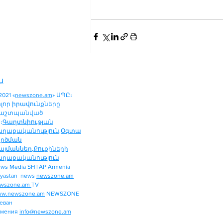
ն
2021 «
newszone.am
» ՍՊԸ։
ոլոր իրավունքները
աշտպանված
։
Գաղտնիության
աղաքականություն
,
Օգտա
ործման
այմաններ
,
Քուքիների
աղաքականություն
ws Media SHTAP Armenia
ՔԱՂԱՔԱԿԱՆՈՒԹՅՈՒՆ
yastan news
newszone.am
ՄԻՋԱԶԳԱՅԻՆ
wszone.am
TV
ՏԱՐԱԾԱՇՐՋԱՆ
w.newszone.am
NEWSZONE
еван
ՏՆՏԵՍՈՒԹՅՈՒՆ
рмения
info@newszone.am
ՍՊՈՐՏ