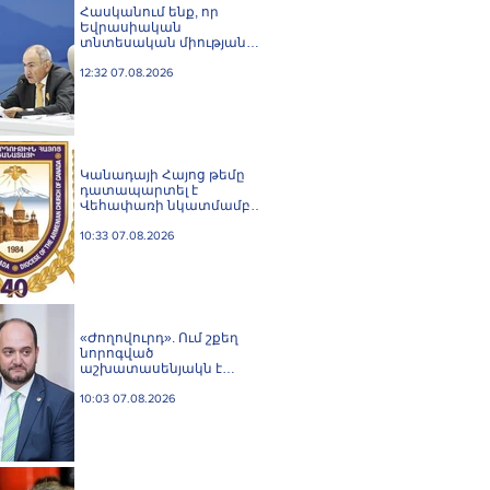
Հասկանում ենք, որ
Եվրասիական
տնտեսական միությանը
և Եվրոպական միությանը
միաժամանակյա
12:32 07.08.2026
անդամակցությունն
անհնար է. Փաշինյան
Կանադայի Հայոց թեմը
դատապարտել է
Վեհափառի նկատմամբ
քրեական հետապնդումը
10:33 07.08.2026
«Ժողովուրդ». Ում շքեղ
նորոգված
աշխատասենյակն է
տրամադրվել Արայիկ
Հարությունյանին
10:03 07.08.2026