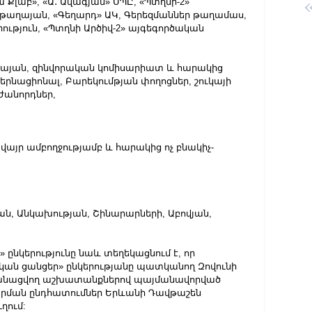
ա Քլաբ», «Ա․ Ավագյան» ՍՊԸ, «Պտղնի-2» 
Սեթաղայան, «Գեղարդ» ԱԿ, Գերեզմաններ թաղամաս, 
ություն, «Պտղնի Արծիվ-2» այգեգործական 
լ կայան, զինվորական կոմիսարիատ և հարակից 
րնացիոնալ, Բարեկումթյան փողոցներ, շուկայի 
ժանորդներ,
ավայր ամբողջությամբ և հարակից ոչ բնակիչ- 
յան, Անկախության, Շինարարների, Աբովյան, 
ընկերությունը նաև տեղեկացնում է, որ 
ան ցանցեր» ընկերությանը պատկանող Զովունի 
ականացվող աշխատանքներով պայմանավորված 
րման ընդհատումներ Երևանի Դավթաշեն 
ղում: