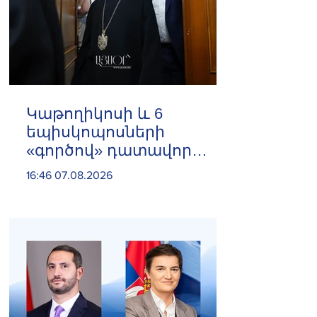
️Կաթողիկոսի և 6
եպիսկոպոսների
«գործով» դատավոր
Հակոբ Մանուկյանը
16:46 07.08.2026
ինքնաբացարկ հայտնեց
և հրաժարվեց գործը
քննելուց