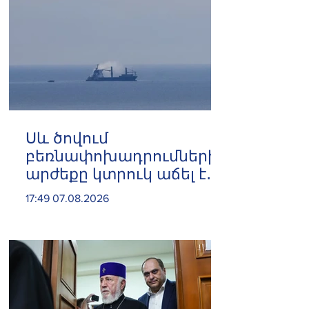
Սև ծովում
բեռնափոխադրումների
արժեքը կտրուկ աճել է․
ինչ ազդեցություն
17:49 07.08.2026
կունենա այն
Հայաստանի վրա