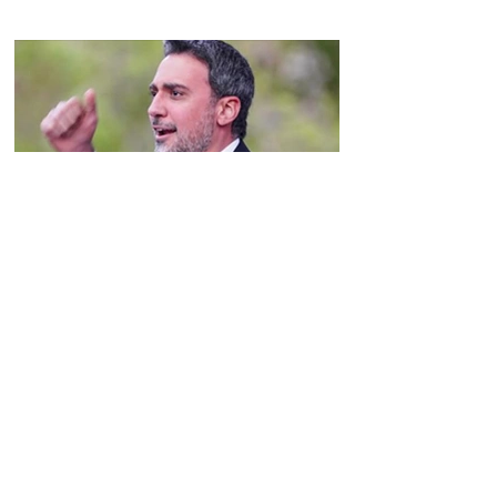
բարձրաձայնելու,
միջազգային
հանրության
ուշադրությունը
հրավիրելու և հայ
ժողովրդի արժեքային
համակարգը
պաշտպանելու
համար.Ամստերդամ
Արամ Վարդևանյանն
ընտրվեց ԱԺ
փոխնախագահ
12:16 10.08.2026