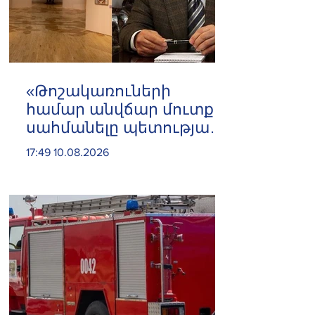
«Թոշակառուների
համար անվճար մուտք
սահմանելը պետության
վրա զրո դրամի
17:49 10.08.2026
լրացուցիչ ծախս է
ավելացնում»․ Հրայր
Կամենդատյան