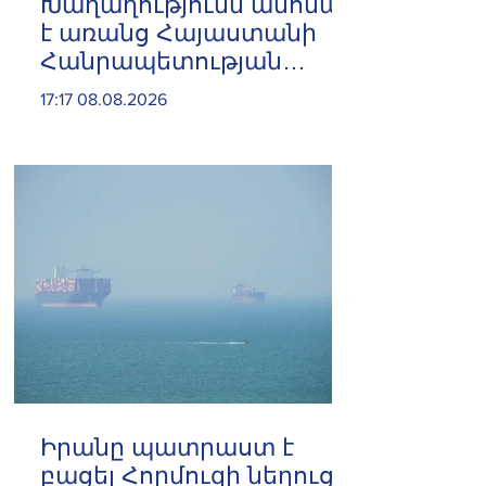
Խաղաղությունն անհնար
է առանց Հայաստանի
Հանրապետության
ինքնիշխան տարածքից
17:17 08.08.2026
ադրբեջանական զինված
ուժերի դուրսբերման․
Իշխան Սաղաթելյան
Իրանը պատրաստ է
բացել Հորմուզի նեղուցը,