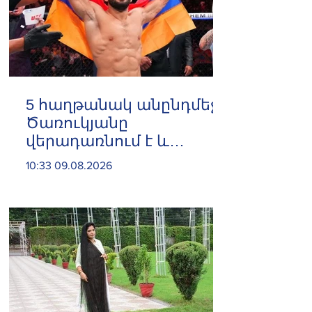
5 հաղթանակ անընդմեջ․
Ծառուկյանը
վերադառնում է և
բացահայտ ֆավորիտ է
10:33 09.08.2026
UFC 331-ում