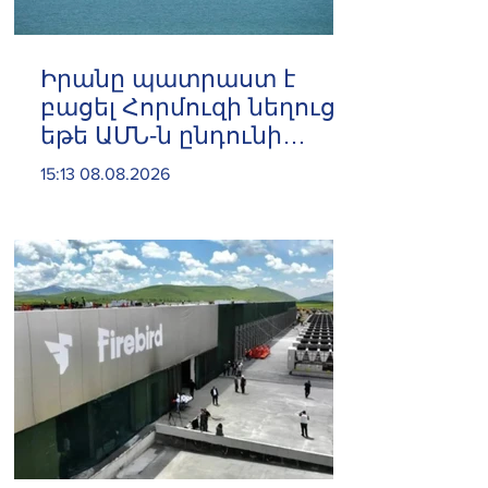
Իրանը պատրաստ է
բացել Հորմուզի նեղուցը,
եթե ԱՄՆ-ն ընդունի
հանրապետության
15:13 08.08.2026
պայմանները. ԻՀՊԿ
ներկայացուցիչ