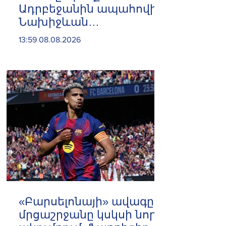
Ադրբեջանին ապահովի
Նախիջևան
անխոչընդոտ մուտքով.
13:59 08.08.2026
Ադրբեջանում ԱՄՆ
գործերի ժամանակավոր
հավատարմատար
«Բարսելոնայի» ավագը
մրցաշրջանը կսկսի նոր