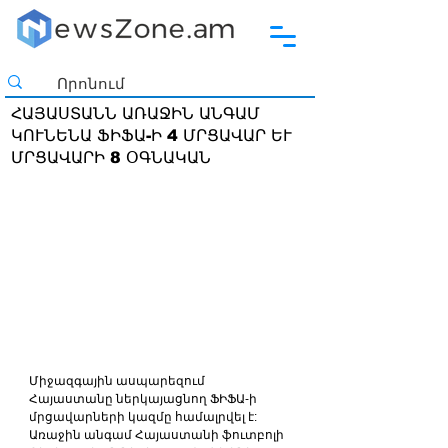
ՀԱՅԱՍՏԱՆՆ ԱՌԱՋԻՆ ԱՆԳԱՄ
ԿՈՒՆԵՆԱ ՖԻՖԱ-Ի 4 ՄՐՑԱՎԱՐ ԵՒ
ՄՐՑԱՎԱՐԻ 8 ՕԳՆԱԿԱՆ
Միջազգային ասպարեզում 
Հայաստանը ներկայացնող ՖԻՖԱ-ի 
մրցավարների կազմը համալրվել է: 
Առաջին անգամ Հայաստանի ֆուտբոլի 