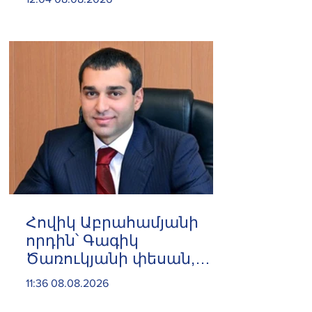
նույնիսկ մեկ
հեռախոսազանգով
լուծում էր Հայաստանի
պարենային
անվտանգության
խնդիրը
Հովիկ Աբրահամյանի
որդին՝ Գագիկ
Ծառուկյանի փեսան,
ձերբակալվել է
11:36 08.08.2026
սպանություն