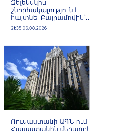
Զելենսկին
շնորհակալություն է
հայտնել Բայրամովին՝
Ադրբեջանի էներգետիկ
21:35 06.08.2026
և հումանիտար
աջակցության, ինչպես
նաև կառուցողական
երկխոսության համար
Ռուսաստանի ԱԳՆ-ում
Հայաստանին մեղադրել