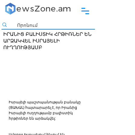
ԻՐԱՆԻՑ ԲԱԼԻՍՏԻԿ ՀՐԹԻՌՆԵՐ ԵՆ
ԱՐՁԱԿՎԵԼ ԻՍՐԱՅԵԼԻ
ՈՒՂՂՈՒԹՅԱՄԲ
Իսրայելի պաշտպանության բանակը 
(ՑԱԽԱԼ) հայտարարել է, որ Իրանից 
Իսրայելի ուղղությամբ բալիստիկ 
հրթիռներ են արձակվել:
Ամբողջ Իսրայելում հնչում են 