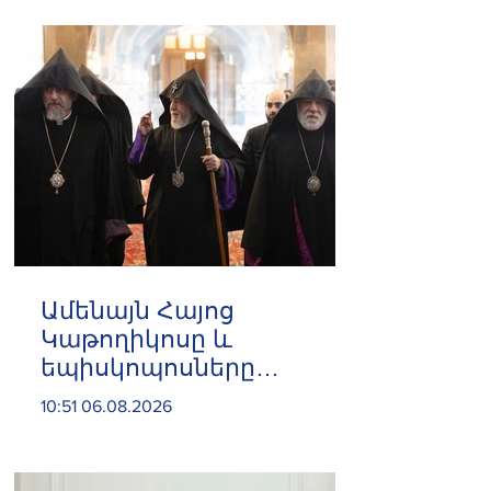
Ամենայն Հայոց
Կաթողիկոսը և
եպիսկոպոսները
մասնակցելու են
10:51 06.08.2026
դատական առաջին
նիստին