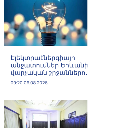
Էլեկտրաէներգիայի
անջատումներ Երևանի 8
վարչական շրջաններում
և բոլոր 10 մարզերում
09:20 06.08.2026