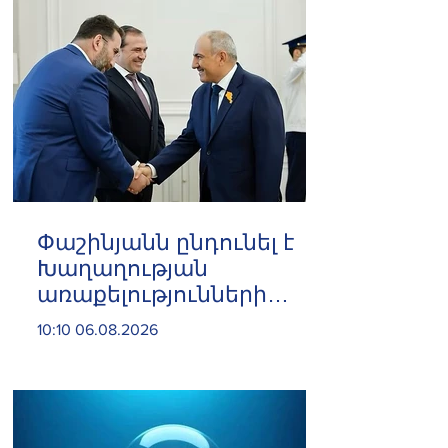
Փաշինյանն ընդունել է
Խաղաղության
առաքելությունների
հարցերով ԱՄՆ հատուկ
10:10 06.08.2026
բանագնացի ավագ
խորհրդական Արյե
Լայթսթոունին և
Կոնստանտին Սոկոլովին