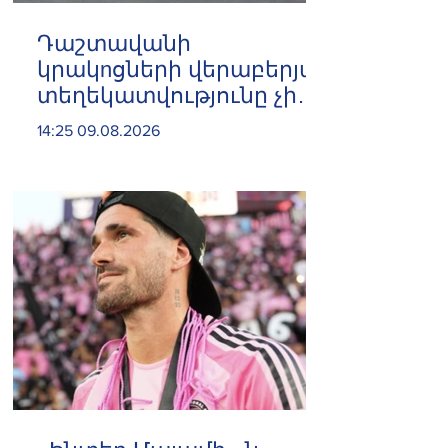
Դաշտավանի
կրակnցների վերաբերյալ
տեղեկատվությունը չի
համապատասխանում
14:25 09.08.2026
իրականությանը,
հրազենային
վնասվածքով որևէ անձ
չկա. ՆԳՆ
Ոստիկանություն