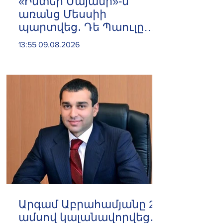
«Ինտեր Մայամի»-ն
առանց Մեսսիի
պարտվեց․ Դե Պաուլը
գոլը նվիրեց
13:55 09.08.2026
արգենտինացուն
Արգամ Աբրահամյանը 2
ամսով կալանավորվեց․