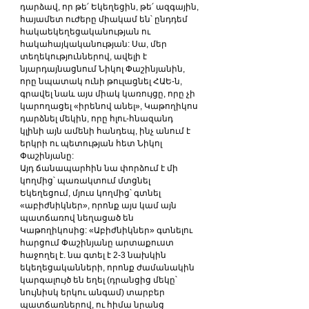
դարձավ, որ թե՛ Եկեղեցին, թե՛ ազգային, 
հայամետ ուժերը միակամ են՝ ընդդեմ 
հակաեկեղեցականության ու 
հակահայկականության: Սա, մեր 
տեղեկություններով, ավելի է 
նյարդայնացնում Նիկոլ Փաշինյանին, 
որը նպատակ ունի թուլացնել ՀԱԵ-ն, 
գրավել նաև այս միակ կառույցը, որը չի 
կարողացել «իրենով անել», Կաթողիկոս 
դարձնել մեկին, որը հլու-հնազանդ 
կլինի այն ամենի հանդեպ, ինչ անում է 
երկրի ու պետության հետ Նիկոլ 
Փաշինյանը:
Այդ ճանապարհին նա փորձում է մի 
կողմից՝ պառակտում մտցնել 
Եկեղեցում, մյուս կողմից՝ գտնել 
«աբիժնիկներ», որոնք այս կամ այն 
պատճառով նեղացած են 
Կաթողիկոսից: «Աբիժնիկներ» գտնելու 
հարցում Փաշինյանը արտաքուստ 
հաջողել է. նա գտել է 2-3 նախկին 
եկեղեցականների, որոնք ժամանակին 
կարգալույծ են եղել (դրանցից մեկը՝ 
նույնիսկ երկու անգամ) տարբեր 
պատճառներով, ու հիմա նրանց 