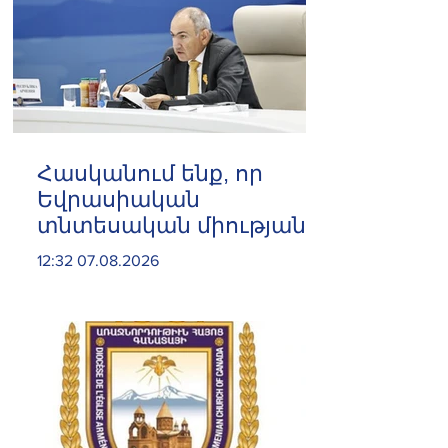
Հասկանում ենք, որ
Եվրասիական
տնտեսական միությանը
և Եվրոպական
12:32 07.08.2026
միությանը
միաժամանակյա
անդամակցությունն
անհնար է. Փաշինյան