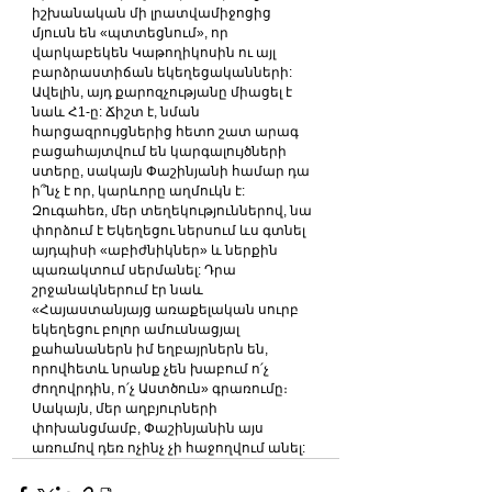
իշխանական մի լրատվամիջոցից 
մյուսն են «պտտեցնում», որ 
վարկաբեկեն Կաթողիկոսին ու այլ 
բարձրաստիճան եկեղեցականների: 
Ավելին, այդ քարոզչությանը միացել է 
նաև Հ1-ը: Ճիշտ է, նման 
հարցազրույցներից հետո շատ արագ 
բացահայտվում են կարգալույծների 
ստերը, սակայն Փաշինյանի համար դա 
ի՞նչ է որ, կարևորը աղմուկն է:
Զուգահեռ, մեր տեղեկություններով, նա 
փորձում է Եկեղեցու ներսում ևս գտնել 
այդպիսի «աբիժնիկներ» և ներքին 
պառակտում սերմանել: Դրա 
շրջանակներում էր նաև 
«Հայաստանյայց առաքելական սուրբ 
եկեղեցու բոլոր ամուսնացյալ 
քահանաներն իմ եղբայրներն են, 
որովհետև նրանք չեն խաբում ո՛չ 
ժողովրդին, ո՛չ Աստծուն» գրառումը։ 
Սակայն, մեր աղբյուրների 
փոխանցմամբ, Փաշինյանին այս 
առումով դեռ ոչինչ չի հաջողվում անել: