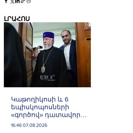
ԼՐԱՀՈՍ
️Կաթողիկոսի և 6
եպիսկոպոսների
«գործով» դատավոր
Հակոբ Մանուկյանը
16:46 07.08.2026
ինքնաբացարկ հայտնեց