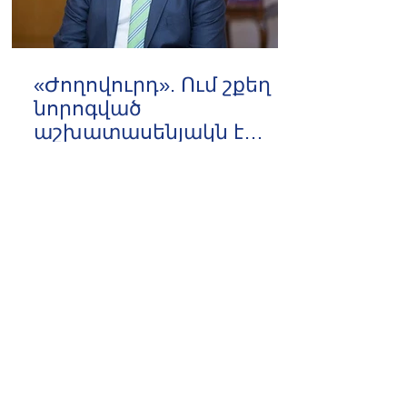
«Ժողովուրդ». Ում շքեղ
նորոգված
աշխատասենյակն է
տրամադրվել Արայիկ
10:03 07.08.2026
Հարությունյանին