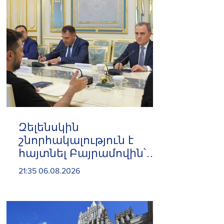
Զելենսկին
շնորհակալություն է
հայտնել Բայրամովին՝
Ադրբեջանի էներգետիկ
21:35 06.08.2026
և հումանիտար
աջակցության, ինչպես
նաև կառուցողական
երկխոսության համար