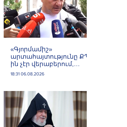
«Գյnրմամիշ»
արտահայտությունը ՔՊ-
ին չէր վերաբերում,
ինձնից բիզնես
18:31 06.08.2026
խլnղներին էր
վերաբերում․ Սամվել
Կարապետյան