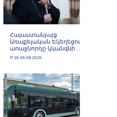
Հայաստանյայց
Առաքելական Եկեղեցու
առաջնորդը կկանգնի
դատարանի առջև՝
17:26 06.08.2026
կառավարության հետ
խորացող
հակամարտության
պատճառով․ Reuters-ի
արձագանքը