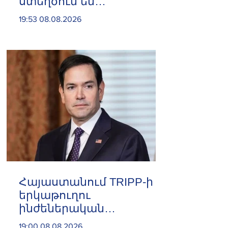
ստեղծում են
ինքնադրսևորման նոր
19:53 08.08.2026
հարթակներ և
հնարավորություններ.
Փաշինյան
Հայաստանում TRIPP-ի
երկաթուղու
ինժեներական
ուսումնասիրություններն
19:00 08.08.2026