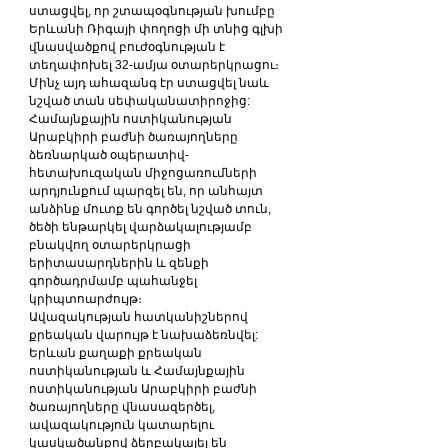
ստացվել, որ շտապօգնության խումբը 
Երևանի Ռիգայի փողոցի մի տնից գլխի 
վնասվածքով բուժօգնության է 
տեղափոխել 32-ամյա օտարերկրացու։ 
Մինչ այդ ահազանգ էր ստացվել նաև 
նշված տան սեփականատիրոջից:
Համայնքային ոստիկանության 
Արաբկիրի բաժնի ծառայողները 
ձեռնարկած օպերատիվ-
հետախուզական միջոցառումների 
արդյունքում պարզել են, որ անհայտ 
անձինք մուտք են գործել նշված տուն, 
ծեծի ենթարկել վարձակալությամբ 
բնակվող օտարերկրացի 
երիտասարդներին և զենքի 
գործադրմամբ պահանջել 
կրիպտոարժույթ։
Ավազակության հատկանիշներով 
քրեական վարույթ է նախաձեռնվել:
Երևան քաղաքի քրեական 
ոստիկանության և Համայնքային 
ոստիկանության Արաբկիրի բաժնի 
ծառայողները վնասազերծել, 
ավազակություն կատարելու 
կասկածանքով ձերբակալել են 