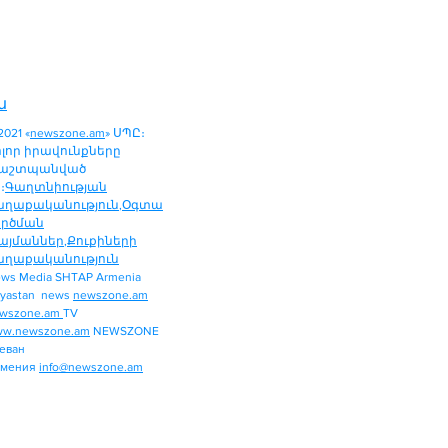
ն
2021 «
newszone.am
» ՍՊԸ։
ոլոր իրավունքները
աշտպանված
։
Գաղտնիության
աղաքականություն
,
Օգտա
ործման
այմաններ
,
Քուքիների
աղաքականություն
ws Media SHTAP Armenia
ՔԱՂԱՔԱԿԱՆՈՒԹՅՈՒՆ
yastan news
newszone.am
ՄԻՋԱԶԳԱՅԻՆ
wszone.am
TV
ՏԱՐԱԾԱՇՐՋԱՆ
w.newszone.am
NEWSZONE
еван
ՏՆՏԵՍՈՒԹՅՈՒՆ
рмения
info@newszone.am
ՍՊՈՐՏ
ԺԱՄԱՆՑ