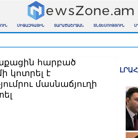
ՈՒՆ
ՄԻՋԱԶԳԱՅԻՆ
ՏԱՐԱԾԱՇՐՋԱՆ
ՏՆՏԵՍՈՒԹՅՈՒՆ
Ս
աքացին հարբած
ԼՐԱ
ի կոտրել է
յումրու մասնաճյուղի
տել