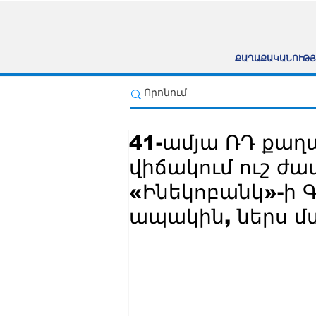
ՔԱՂԱՔԱԿԱՆՈՒԹՅ
41-ամյա ՌԴ քաղ
վիճակում ուշ ժամ
«Ինեկոբանկ»-ի Գ
ապակին, ներս մ