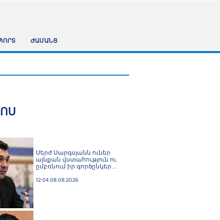
ՊՈՐՏ
ԺԱՄԱՆՑ
ՀՈՍ
Սերժ Սարգսյանն ուներ
այնքան վստահություն ու
ըմբռնում իր գործընկերոջ
մոտ, որ նույնիսկ մեկ
հեռախոսազանգով
12:04 08.08.2026
լուծում էր Հայաստանի
պարենային
անվտանգության խնդիրը