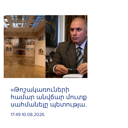
կասեցվել է․ ՍԱՏՄ
«Թոշակառուների
համար անվճար մուտք
սահմանելը պետության
վրա զրո դրամի
17:49 10.08.2026
լրացուցիչ ծախս է
ավելացնում»․ Հրայր