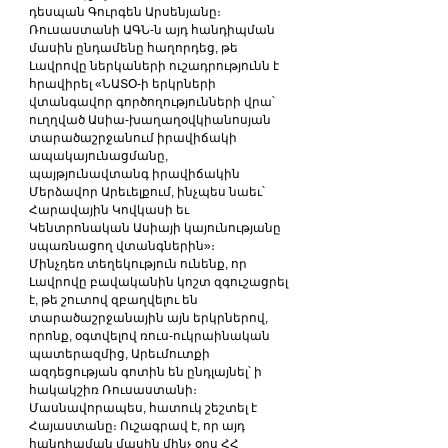
դեսպան Գուրգեն Արսենյանը։ 
Ռուսաստանի ԱԳՆ-ն այդ հանդիպման 
մասին ընդամենը հաղորդեց, թե 
Լավրովը ներկաների ուշադրությունն է 
հրավիրել «ՆԱՏՕ-ի երկրների 
վտանգավոր գործողությունների վրա՝ 
ուղղված Ասիա-խաղաղօվկիանոսյան 
տարածաշրջանում իրավիճակի 
ապակայունացմանը, 
պայթյունավտանգ իրավիճակին 
Մերձավոր Արեւելքում, ինչպես նաեւ՝ 
Հարավային Կովկասի եւ 
Կենտրոնական Ասիայի կայունությանը 
սպառնացող վտանգներին»։
Մինչդեռ տեղեկություն ունենք, որ 
Լավրովը բավականին կոշտ զգուշացրել 
է, թե շուտով զբաղվելու են 
տարածաշրջանային այն երկրներով, 
որոնք, օգտվելով ռուս-ուկրաինական 
պատերազմից, Արեւմուտքի 
ազդեցության գոտին են ընդլայնել՝ ի 
հակակշիռ Ռուսաստանի։ 
Մասնավորապես, հատուկ շեշտել է 
Հայաստանը։ Ուշագրավ է, որ այդ 
հանդիպման մասին մինչ օրս ՀՀ 