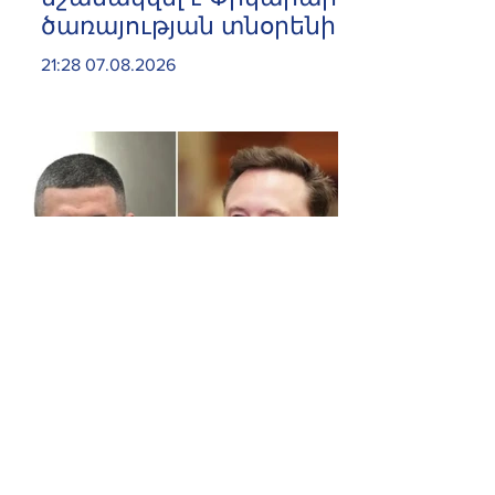
ծառայության տնօրենի
տեղակալ
21:28 07.08.2026
Ֆյոդորովը փորձում է
Մասկին համոզել, որ
աջակցի Ուկրաինային