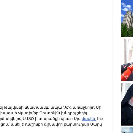
ռել Թայվանի նկատմամբ, ապա ՉԺՀ առաջնորդ Սի 
խագահ Վլադիմիր Պուտինին խնդրել շեղել 
րձակվելով ՆԱՏՕ-ի տարածքի վրա»։ Այս 
մասին 
The 
ւյցում ասել է դաշինքի գլխավոր քարտուղար Մարկ 