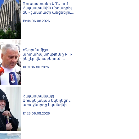
Ռուսաստանի ԱԳՆ-ում
Հայաստանին մեղադրել
են «շանտաժի անցնելու
փորձերի» մեջ
19:44 06.08.2026
«Գյnրմամիշ»
արտահայտությունը ՔՊ-
ին չէր վերաբերում,
ինձնից բիզնես
խլnղներին էր
18:31 06.08.2026
վերաբերում․ Սամվել
Կարապետյան
Հայաստանյայց
Առաքելական Եկեղեցու
առաջնորդը կկանգնի
դատարանի առջև՝
կառավարության հետ
17:26 06.08.2026
խորացող
հակամարտության
պատճառով․ Reuters-ի
արձագանքը