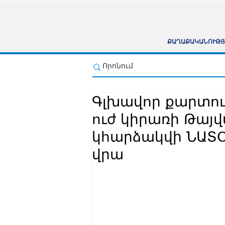
ՔԱՂԱՔԱԿԱՆՈՒԹՅ
Գլխավոր քարտո
ուժ կիրառի Թայ
կհարձակվի ՆԱՏՕ
վրա