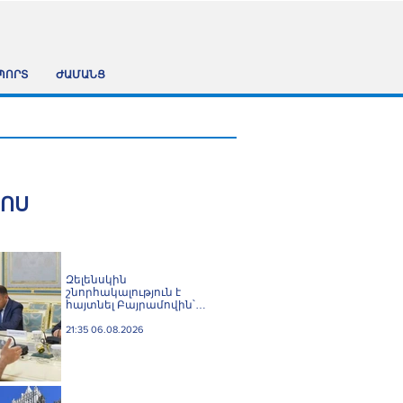
ՊՈՐՏ
ԺԱՄԱՆՑ
ՀՈՍ
Զելենսկին
շնորհակալություն է
հայտնել Բայրամովին՝
Ադրբեջանի էներգետիկ և
հումանիտար
21:35 06.08.2026
աջակցության, ինչպես
նաև կառուցողական
երկխոսության համար