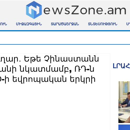
ՈՒՆ
ՄԻՋԱԶԳԱՅԻՆ
ՏԱՐԱԾԱՇՐՋԱՆ
ՏՆՏԵՍՈՒԹՅՈՒՆ
Ս
ւղար․ Եթե Չինաստանն
ԼՐԱ
վանի նկատմամբ, ՌԴ-ն
-ի եվրոպական երկրի