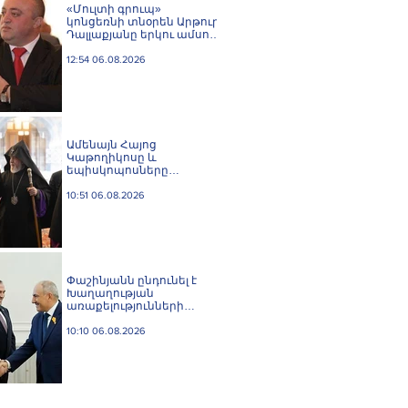
«Մուլտի գրուպ»
կոնցեռնի տնօրեն Արթուր
Դալլաքյանը երկու ամսով
կալանավորվել է
12:54 06.08.2026
Ամենայն Հայոց
Կաթողիկոսը և
եպիսկոպոսները
մասնակցելու են
դատական առաջին
10:51 06.08.2026
նիստին
Փաշինյանն ընդունել է
Խաղաղության
առաքելությունների
հարցերով ԱՄՆ հատուկ
բանագնացի ավագ
10:10 06.08.2026
խորհրդական Արյե
Լայթսթոունին և
Կոնստանտին Սոկոլովին