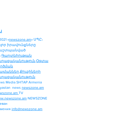
ն
2021 «
newszone.am
» ՍՊԸ։
ոլոր իրավունքները
աշտպանված
։
Գաղտնիության
աղաքականություն
,
Օգտա
ործման
այմաններ
,
Քուքիների
աղաքականություն
ws Media SHTAP Armenia
ՔԱՂԱՔԱԿԱՆՈՒԹՅՈՒՆ
yastan news
newszone.am
ՄԻՋԱԶԳԱՅԻՆ
wszone.am
TV
ՏԱՐԱԾԱՇՐՋԱՆ
w.newszone.am
NEWSZONE
еван
ՏՆՏԵՍՈՒԹՅՈՒՆ
рмения
info@newszone.am
ՍՊՈՐՏ
ԺԱՄԱՆՑ