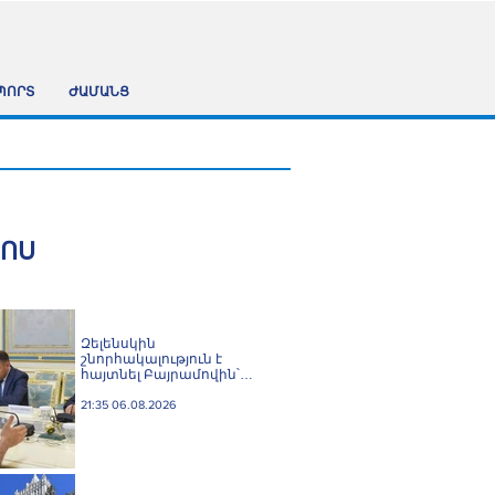
ՊՈՐՏ
ԺԱՄԱՆՑ
ՀՈՍ
Զելենսկին
շնորհակալություն է
հայտնել Բայրամովին՝
Ադրբեջանի էներգետիկ և
հումանիտար
21:35 06.08.2026
աջակցության, ինչպես
նաև կառուցողական
երկխոսության համար