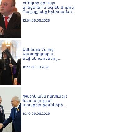
«Մուլտի գրուպ»
կոնցեռնի տնօրեն Արթուր
Դալլաքյանը երկու ամսով
կալանավորվել է
12:54 06.08.2026
Ամենայն Հայոց
Կաթողիկոսը և
եպիսկոպոսները
մասնակցելու են
դատական առաջին
10:51 06.08.2026
նիստին
Փաշինյանն ընդունել է
Խաղաղության
առաքելությունների
հարցերով ԱՄՆ հատուկ
բանագնացի ավագ
10:10 06.08.2026
խորհրդական Արյե
Լայթսթոունին և
Կոնստանտին Սոկոլովին