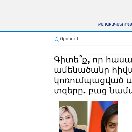
ՔԱՂԱՔԱԿԱՆՈՒԹՅ
Գիտե՞ք, որ հաս
ամենածանր հիվա
կոռումպացված պ
տզերը. բաց նամ