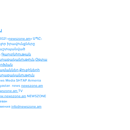
ն
2021 «
newszone.am
» ՍՊԸ։
ոլոր իրավունքները
աշտպանված
։
Գաղտնիության
աղաքականություն
,
Օգտա
ործման
այմաններ
,
Քուքիների
աղաքականություն
ws Media SHTAP Armenia
ՔԱՂԱՔԱԿԱՆՈՒԹՅՈՒՆ
yastan news
newszone.am
ՄԻՋԱԶԳԱՅԻՆ
wszone.am
TV
ՏԱՐԱԾԱՇՐՋԱՆ
w.newszone.am
NEWSZONE
еван
ՏՆՏԵՍՈՒԹՅՈՒՆ
рмения
info@newszone.am
ՍՊՈՐՏ
ԺԱՄԱՆՑ