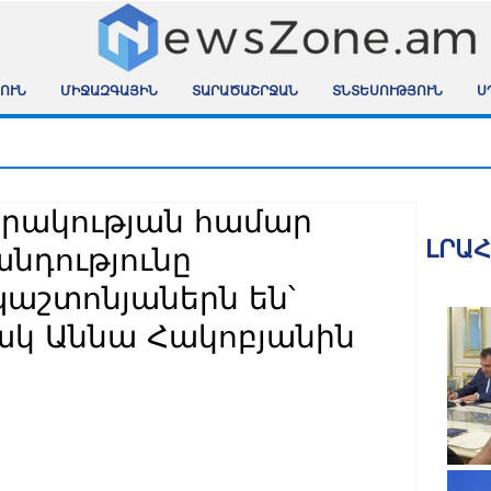
ՈՒՆ
ՄԻՋԱԶԳԱՅԻՆ
ՏԱՐԱԾԱՇՐՋԱՆ
ՏՆՏԵՍՈՒԹՅՈՒՆ
Ս
արակության համար
ԼՐԱ
նդությունը
աշտոնյաներն են՝
ակ Աննա Հակոբյանին