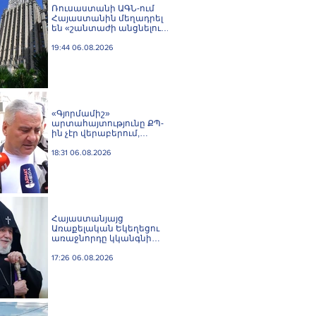
Ռուսաստանի ԱԳՆ-ում
Հայաստանին մեղադրել
են «շանտաժի անցնելու
փորձերի» մեջ
19:44 06.08.2026
«Գյnրմամիշ»
արտահայտությունը ՔՊ-
ին չէր վերաբերում,
ինձնից բիզնես
խլnղներին էր
18:31 06.08.2026
վերաբերում․ Սամվել
Կարապետյան
Հայաստանյայց
Առաքելական Եկեղեցու
առաջնորդը կկանգնի
դատարանի առջև՝
կառավարության հետ
17:26 06.08.2026
խորացող
հակամարտության
պատճառով․ Reuters-ի
արձագանքը