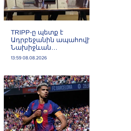
TRIPP-ը պետք է
Ադրբեջանին ապահովի
Նախիջևան
անխոչընդոտ մուտքով.
13:59 08.08.2026
Ադրբեջանում ԱՄՆ
գործերի ժամանակավոր
հավատարմատար