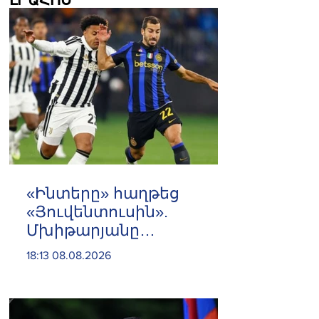
ԼՐԱՀՈՍ
«Ինտերը» հաղթեց
«Յուվենտուսին».
Մխիթարյանը
մասնակցեց
18:13 08.08.2026
հանդիպմանը