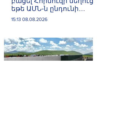
բացել Հորմուզի նեղուցը,
եթե ԱՄՆ-ն ընդունի
հանրապետության
15:13 08.08.2026
պայմանները. ԻՀՊԿ
ներկայացուցիչ
Հրազդանում բացվեց 500
մլն դոլարանոց «ԱԲ
գործարանը»