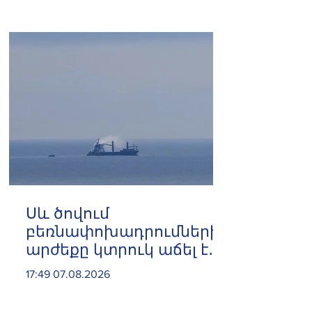
29 խանութ
Սև ծովում
բեռնափոխադրումների
արժեքը կտրուկ աճել է․
ինչ ազդեցություն
17:49 07.08.2026
կունենա այն
Հայաստանի վրա