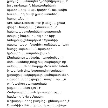
քաղաքականապես ոչ ժողովրդական է 
իր բյուջետային հետևանքների 
պատճառով, և այս կարծիքն այս ամիս 
հաստատել են մի քանի առանձին 
հարցումներ։
NBC News Decision Desk-ի անցկացրած 
վերջին հարցմանը մասնակցած 
հանրապետականների քառասուն 
տոկոսը հայտարարել է, որ երբ 
Կոնգրեսը քննարկում է Թրամփի 
սատարած օրինագիծը, ամենակարևոր 
հարցը «պետական պարտքի 
կրճատումն ապահովելն» է։
Ընդհանուր առմամբ, հարցվածների 
մեծամասնությունը հայտարարել է, որ 
ամենակարևոր հարցը Medicaid-ի նման 
ծրագրերի վրա կատարվող ծախսերի 
ընթացիկ մակարդակի պահպանումն է։ 
«Հարցումները ցույց են տալիս, որ այս 
օրինագիծը քաղաքական 
ինքնասպանություն է 
Հանրապետական կուսակցության 
համար»,- նշել է Մասկը։
Միլիարդատերը բազմիցս քննադատել է 
Թրամփի «մեծ և գեղեցիկ օրինագիծը»՝ 