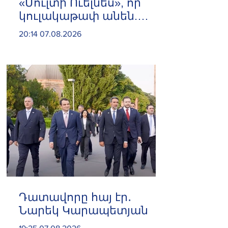
«Մուլտի Ուելնես», որ
կուլակաթափ անեն.
Նաթան արքեպիսկոպոս
20:14 07.08.2026
Հովհաննիսյան
Դատավորը հայ էր․
Նարեկ Կարապետյան