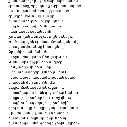
քննադատել է խոշոր ծախսերի մասին 
օրինագիծը, որը պետք է ֆինանսավորի 
ԱՄՆ նախագահ Դոնալդ Թրամփի 
ծրագրի մեծ մասը։ Նա իր 
քննադատությունը վերսկսել է՝ 
պայմանավորված Սենատում 
հանրապետականների 
շտապողականությամբ՝ ընդունելու 
«մեծ, գեղեցիկ օրինագիծ» անվանումը 
ստացած փաթեթը և հասցնելու 
Թրամփի սահմանած 
վերջնաժամկետին՝ հուլիսի 4-ին։
«Սենատի վերջին օրինագիծը 
կոչնչացնի միլիոնավոր 
աշխատատեղեր Ամերիկայում և 
հսկայական ռազմավարական վնաս 
կհասցնի մեր երկրին։ Այն 
բացարձակապես խելացնոր և 
կործանարար է։ Այն զիջումներ է անում 
անցյալի ոլորտներին և լուրջ վնաս 
հասցնում ապագայի ոլորտներին»,- 
գրել է Մասկը X սոցիալական ցանցում։
Միաժամանակ, նա հաստատել է 
հարցման արդյունքները, որոնց 
համաձայն՝ «մեծ, գեղեցիկ օրինագիծը» 