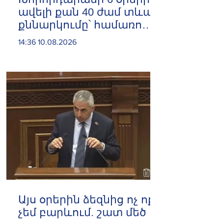
ավելի քան 40 ժամ տևած
քննարկումը՝ համառոտ.
Արփինե Հովհաննիսյան
14:36 10.08.2026
Այս օրերին ձեզնից ոչ ոքի
չեմ բարևում. շատ մեծ