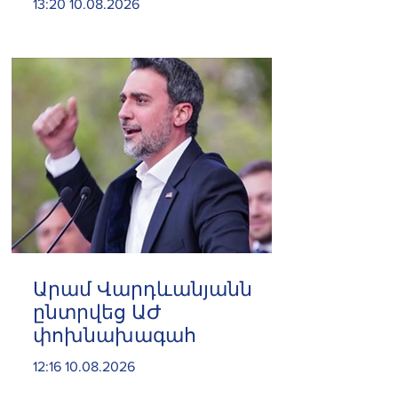
13:20 10.08.2026
իրավախախտումները
բարձրաձայնելու,
միջազգային
հանրության
ուշադրությունը
հրավիրելու և հայ
ժողովրդի արժեքային
համակարգը
պաշտպանելու
համար.Ամստերդամ
Արամ Վարդևանյանն
ընտրվեց ԱԺ
փոխնախագահ
12:16 10.08.2026