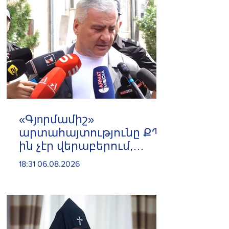
«Գյnրմամիշ»
արտահայտությունը ՔՊ-
ին չէր վերաբերում,
ինձնից բիզնես
18:31 06.08.2026
խլnղներին էր
վերաբերում․ Սամվել
Կարապետյան