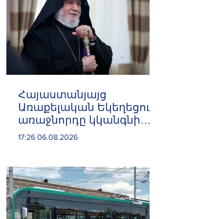
Հայաստանյայց
Առաքելական Եկեղեցու
առաջնորդը կկանգնի
դատարանի առջև՝
17:26 06.08.2026
կառավարության հետ
խորացող
հակամարտության
պատճառով․ Reuters-ի
արձագանքը