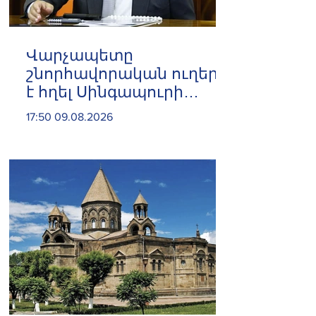
Վարչապետը
շնորհավորական ուղերձ
է հղել Սինգապուրի
վարչապետին Ազգային
17:50 09.08.2026
օրվա առիթով