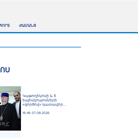
ՊՈՐՏ
ԺԱՄԱՆՑ
ՀՈՍ
️Կաթողիկոսի և 6
եպիսկոպոսների
«գործով» դատավոր
Հակոբ Մանուկյանը
ինքնաբացարկ հայտնեց
16:46 07.08.2026
և հրաժարվեց գործը
քննելուց