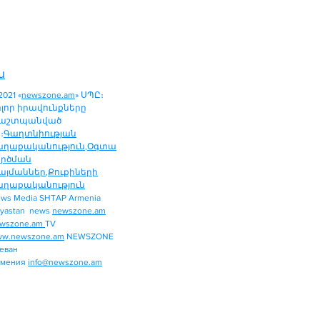
ն
2021 «
newszone.am
» ՍՊԸ։
ոլոր իրավունքները
աշտպանված
։
Գաղտնիության
աղաքականություն
,
Օգտա
ործման
այմաններ
,
Քուքիների
աղաքականություն
ws Media SHTAP Armenia
ՔԱՂԱՔԱԿԱՆՈՒԹՅՈՒՆ
yastan news
newszone.am
ՄԻՋԱԶԳԱՅԻՆ
wszone.am
TV
ՏԱՐԱԾԱՇՐՋԱՆ
w.newszone.am
NEWSZONE
еван
ՏՆՏԵՍՈՒԹՅՈՒՆ
рмения
info@newszone.am
ՍՊՈՐՏ
ԺԱՄԱՆՑ