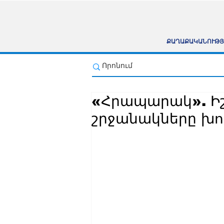
ՔԱՂԱՔԱԿԱՆՈՒԹՅ
«Հրապարակ». 
շրջանակները խո