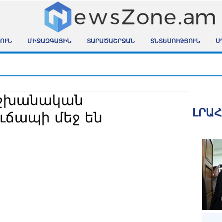
ՈՒՆ
ՄԻՋԱԶԳԱՅԻՆ
ՏԱՐԱԾԱՇՐՋԱՆ
ՏՆՏԵՍՈՒԹՅՈՒՆ
Ս
Իշխանական
ԼՐԱ
ւճապի մեջ են