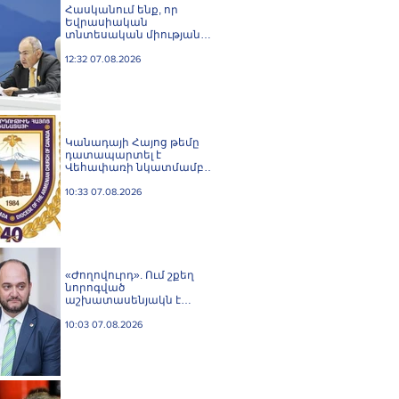
Հասկանում ենք, որ
Եվրասիական
տնտեսական միությանը
և Եվրոպական միությանը
միաժամանակյա
12:32 07.08.2026
անդամակցությունն
անհնար է. Փաշինյան
Կանադայի Հայոց թեմը
դատապարտել է
Վեհափառի նկատմամբ
քրեական հետապնդումը
10:33 07.08.2026
«Ժողովուրդ». Ում շքեղ
նորոգված
աշխատասենյակն է
տրամադրվել Արայիկ
Հարությունյանին
10:03 07.08.2026