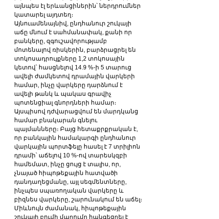
այնպես էլ երևանցիներին՝ ներդրումներ 
կատարել այդտեղ։
Այնուամենայնիվ, ընդհանուր շուկայի 
աճը մնում է սահմանափակ, քանի որ 
բանկերը, զգուշավորությամբ 
մոտենալով ռիսկերին, բարձրացրել են 
տոկոսադրույքները 1,2 տոկոսային 
կետով՝ հասցնելով 14.9 %-ի 5 տարուց 
ավելի ժամկետով դրամային վարկերի 
համար, ինչը վարկերը դարձնում է 
ավելի թանկ և պակաս գրավիչ 
պոտենցիալ գնորդների համար։ 
Այսպիսով դժվարացվում են մարդկանց 
համար բնակարան գնելու 
պայմանները։ Բայց հետաքրքրական է, 
որ բանկային համակարգի ընդհանուր 
վարկային պորտֆելը հասել է 7 տրիլիոն 
դրամի՝ աճելով 10 %-ով տարեսկզբի 
համեմատ, ինչը ցույց է տալիս, որ, 
չնայած հիպոթեքային հատվածի 
դանդաղեցմանը, այլ սեգմենտները, 
ինչպես սպառողական վարկերը և 
բիզնես վարկերը, շարունակում են աճել։
Միևնույն ժամանակ, հիպոթեքային 
շուկայի բումի մարումը հանգեցրել է 