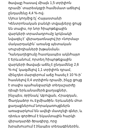
ծավալը հասավ միայն 1,5 տրիլիոն 
դրամի՝ տարեսկզբի համեմատ աճելով 
ընդամենը 4,4 %-ով։
Մյուս կողմից էլ՝ Հայաստանի 
Կենտրոնական բանկի տվյալները ցույց 
են տալիս, որ նոր հիպոթեքային 
վարկերի տրամադրումը կրկնակի 
նվազել է՝ վերադառնալով իր «նորմալ» 
մակարդակին՝ առանց պետական 
սուբսիդիաների խթանման։ 
Դանդաղեցումը հատկապես ակնհայտ 
է Երևանում, որտեղ հիպոթեքային 
վարկերի ծավալն աճել է ընդամենը 2,6 
%-ով՝ կազմելով 1,1 տրիլիոն դրամ, 
մինչդեռ մարզերում աճը հասել է 10 %-ի՝ 
հասնելով 0,4 տրիլիոն դրամի, ինչը ցույց 
է տալիս պահանջարկի տեղաշարժը 
դեպի երևանամերձ քաղաքներ, 
ինչպես, օրինակ՝ Աբովյան, Հրազդան, 
Ծաղկաձոր ու Էջմիածին։ Երևանին մոտ 
քաղաքներում նորակառույցներն 
առաջարկում են ավելի մատչելի գներ, և 
դեռևս գործում է եկամտային հարկի 
վերադարձի ծրագիրը, որը 
խրախուսում է ինչպես տեղացիներին, 