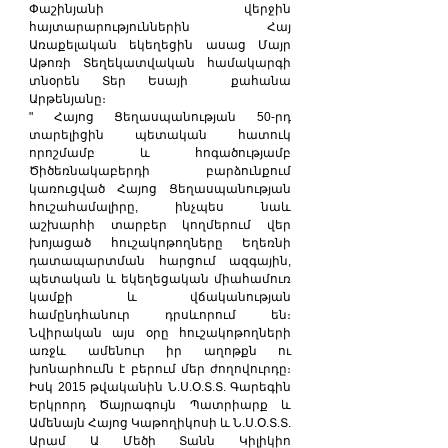
Փաշինյանի վերջին 
հայտարարություններին Հայ 
Առաքելական եկեղեցին ասաց Մայր 
Աթոռի Տեղեկատվական համակարգի 
տնօրեն Տեր Եսայի  քահանա 
Արթենյանը։
" Հայոց Ցեղասպանության 50-րդ 
տարելիցին պետական հատուկ 
որոշմամբ և հոգածությամբ 
Ծիծեռնակաբերդի բարձունքում 
կառուցված Հայոց Ցեղասպանության 
հուշահամալիրը, ինչպես նաև 
աշխարհի տարբեր կողմերում վեր 
խոյացած հուշակոթողները Եղեռնի 
դատապարտման հարցում ազգային, 
պետական և եկեղեցական միահամուռ 
կամքի և վճականության 
համընդհանուր դրսևորում են։ 
Նվիրական այս օրը հուշակոթողների 
առջև ամենուր իր աղոթքն ու 
խոնարհումն է բերում մեր ժողովուրդը։ 
Իսկ 2015 թվականին Ն.Ս.Օ.Տ.Տ. Գարեգին 
Երկրորդ Ծայրագույն Պատրիարք և 
Ամենայն Հայոց Կաթողիկոսի և Ն.Ս.Օ.Տ.Տ. 
Արամ Ա Մեծի Տանն Կիլիկիո 