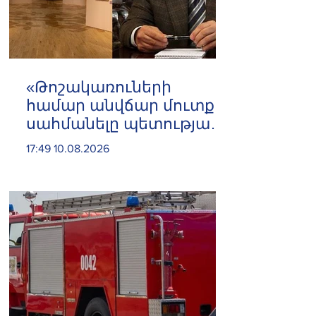
«Թոշակառուների
համար անվճար մուտք
սահմանելը պետության
վրա զրո դրամի
17:49 10.08.2026
լրացուցիչ ծախս է
ավելացնում»․ Հրայր
Կամենդատյան