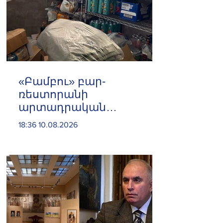
«Բամբու» բար-
ռեստորանի
արտադրական
գործունեությունը
18:36 10.08.2026
կասեցվել է․ ՍԱՏՄ