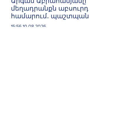
Արգամ Աբրահամյանը
մեղադրանքն աբսուրդ է
համարում․ պաշտպան
15:56 10.08.2026
Խորհրդարանի 6 օրերի՝
ավելի քան 40 ժամ տևած