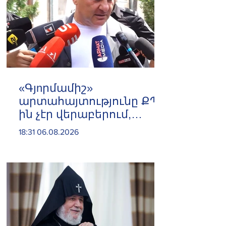
«Գյnրմամիշ»
արտահայտությունը ՔՊ-
ին չէր վերաբերում,
ինձնից բիզնես
18:31 06.08.2026
խլnղներին էր
վերաբերում․ Սամվել
Կարապետյան