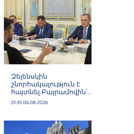
Զելենսկին
շնորհակալություն է
հայտնել Բայրամովին՝
Ադրբեջանի էներգետիկ
21:35 06.08.2026
և հումանիտար
աջակցության, ինչպես
նաև կառուցողական
երկխոսության համար