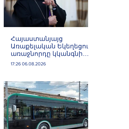
Հայաստանյայց
Առաքելական Եկեղեցու
առաջնորդը կկանգնի
դատարանի առջև՝
17:26 06.08.2026
կառավարության հետ
խորացող
հակամարտության
պատճառով․ Reuters-ի
արձագանքը