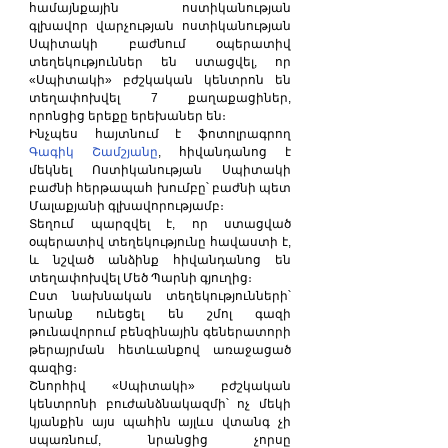
համայնքային ոստիկանության 
գլխավոր վարչության ոստիկանության 
Սպիտակի բաժնում օպերատիվ 
տեղեկություններ են ստացվել, որ 
«Սպիտակի» բժշկական կենտրոն են 
տեղափոխվել 7 քաղաքացիներ, 
որոնցից երեքը երեխաներ են։
Ինչպես հայտնում է ֆոտոլրագրող 
Գագիկ Շամշյանը
, հիվանդանոց է 
մեկնել Ոստիկանության Սպիտակի 
բաժնի հերթապահ խումբը՝ բաժնի պետ 
Մալաքյանի գլխավորությամբ։
Տեղում պարզվել է, որ ստացված 
օպերատիվ տեղեկությունը հավաստի է, 
և նշված անձինք հիվանդանոց են 
տեղափոխվել Մեծ Պարնի գյուղից։
Ըստ նախնական տեղեկությունների՝ 
նրանք ունեցել են շմոլ գազի 
թունավորում բենզինային գեներատորի 
թերայրման հետևանքով առաջացած 
գազից։
Շնորհիվ «Սպիտակի» բժշկական 
կենտրոնի բուժանձնակազմի՝ ոչ մեկի 
կյանքին այս պահին այլևս վտանգ չի 
սպառնում, նրանցից չորսը 