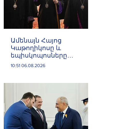
Ամենայն Հայոց
Կաթողիկոսը և
եպիսկոպոսները
մասնակցելու են
10:51 06.08.2026
դատական առաջին
նիստին