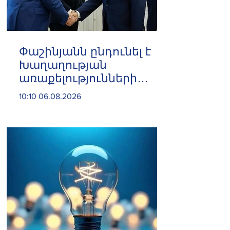
Փաշինյանն ընդունել է
Խաղաղության
առաքելությունների
հարցերով ԱՄՆ հատուկ
10:10 06.08.2026
բանագնացի ավագ
խորհրդական Արյե
Լայթսթոունին և
Կոնստանտին Սոկոլովին