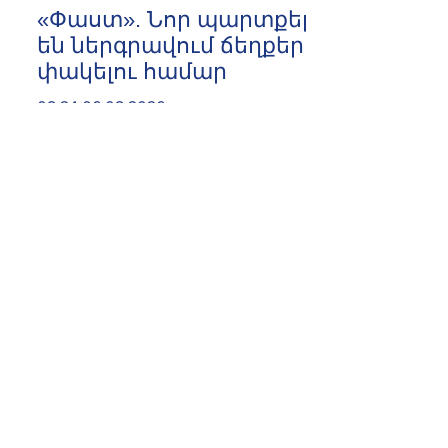
«Փաստ». Նոր պարտքեր
են ներգրավում ճեղքերը
փակելու համար
08:24 06.08.2026
«Հրապարակ». Մեղրին