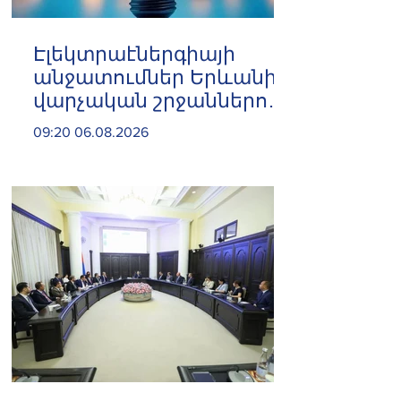
Էլեկտրաէներգիայի
անջատումներ Երևանի 8
վարչական շրջաններում
և բոլոր 10 մարզերում
09:20 06.08.2026