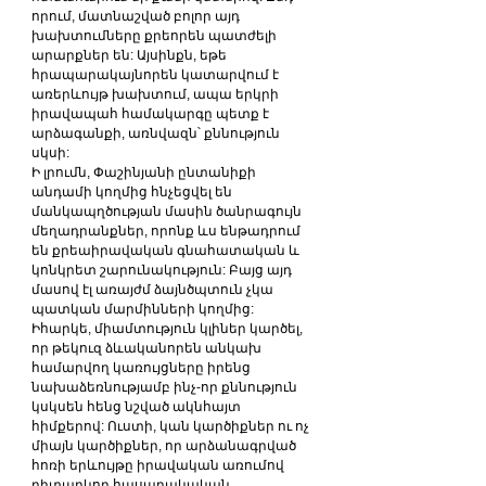
որում, մատնաշված բոլոր այդ 
խախտումները քրեորեն պատժելի 
արարքներ են: Այսինքն, եթե 
հրապարակայնորեն կատարվում է 
առերևույթ խախտում, ապա երկրի 
իրավապահ համակարգը պետք է 
արձագանքի, առնվազն՝ քննություն 
սկսի:
Ի լրումն, Փաշինյանի ընտանիքի 
անդամի կողմից հնչեցվել են 
մանկապղծության մասին ծանրագույն 
մեղադրանքներ, որոնք ևս ենթադրում 
են քրեաիրավական գնահատական և 
կոնկրետ շարունակություն: Բայց այդ 
մասով էլ առայժմ ձայնծպտուն չկա 
պատկան մարմինների կողմից:
Իհարկե, միամտություն կլիներ կարծել, 
որ թեկուզ ձևականորեն անկախ 
համարվող կառույցները իրենց 
նախաձեռնությամբ ինչ-որ քննություն 
կսկսեն հենց նշված ակնհայտ 
հիմքերով: Ուստի, կան կարծիքներ ու ոչ 
միայն կարծիքներ, որ արձանագրված 
հոռի երևույթը իրավական առումով 
դիտարկող հասարակական 