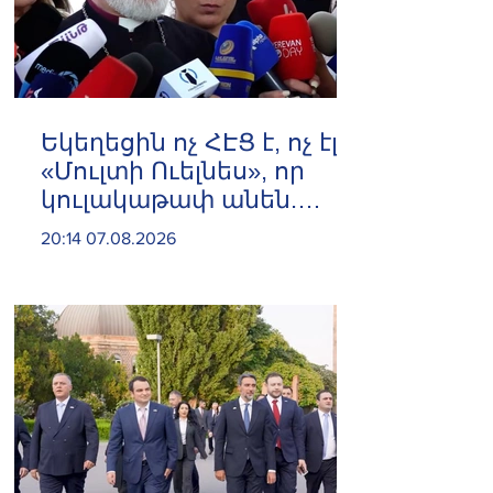
Եկեղեցին ոչ ՀԷՑ է, ոչ էլ
«Մուլտի Ուելնես», որ
կուլակաթափ անեն.
Նաթան արքեպիսկոպոս
20:14 07.08.2026
Հովհաննիսյան