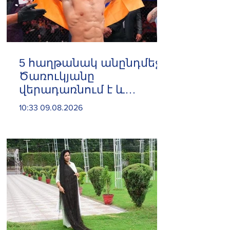
5 հաղթանակ անընդմեջ․
Ծառուկյանը
վերադառնում է և
բացահայտ ֆավորիտ է
10:33 09.08.2026
UFC 331-ում