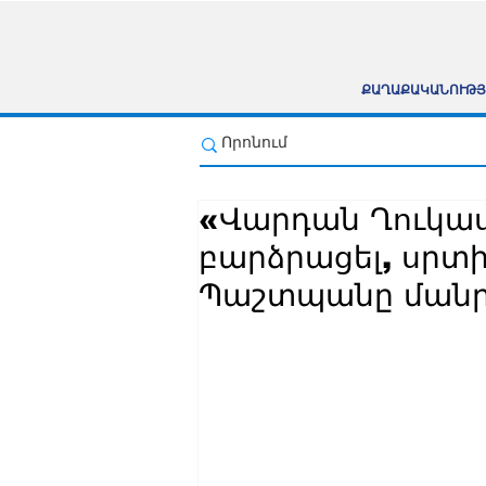
ՔԱՂԱՔԱԿԱՆՈՒԹՅ
«Վարդան Ղուկաս
բարձրացել, սրտի
Պաշտպանը մանր