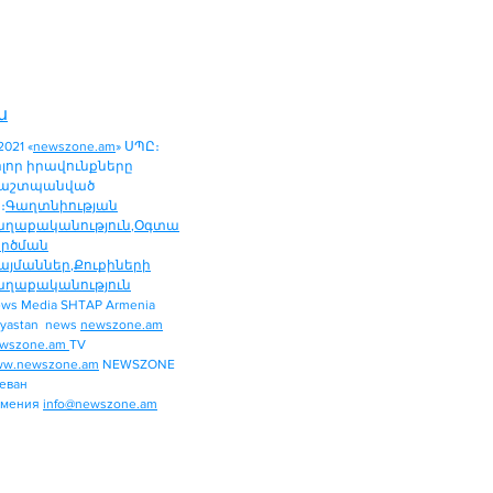
ն
2021 «
newszone.am
» ՍՊԸ։
ոլոր իրավունքները
աշտպանված
։
Գաղտնիության
աղաքականություն
,
Օգտա
ործման
այմաններ
,
Քուքիների
աղաքականություն
ws Media SHTAP Armenia
ՔԱՂԱՔԱԿԱՆՈՒԹՅՈՒՆ
yastan news
newszone.am
ՄԻՋԱԶԳԱՅԻՆ
wszone.am
TV
ՏԱՐԱԾԱՇՐՋԱՆ
w.newszone.am
NEWSZONE
еван
ՏՆՏԵՍՈՒԹՅՈՒՆ
рмения
info@newszone.am
ՍՊՈՐՏ
ԺԱՄԱՆՑ