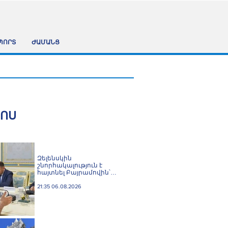
ՊՈՐՏ
ԺԱՄԱՆՑ
ՀՈՍ
Զելենսկին
շնորհակալություն է
հայտնել Բայրամովին՝
Ադրբեջանի էներգետիկ և
հումանիտար
21:35 06.08.2026
աջակցության, ինչպես
նաև կառուցողական
երկխոսության համար