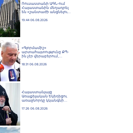
Ռուսաստանի ԱԳՆ-ում
Հայաստանին մեղադրել
են «շանտաժի անցնելու
փորձերի» մեջ
19:44 06.08.2026
«Գյnրմամիշ»
արտահայտությունը ՔՊ-
ին չէր վերաբերում,
ինձնից բիզնես
խլnղներին էր
18:31 06.08.2026
վերաբերում․ Սամվել
Կարապետյան
Հայաստանյայց
Առաքելական Եկեղեցու
առաջնորդը կկանգնի
դատարանի առջև՝
կառավարության հետ
17:26 06.08.2026
խորացող
հակամարտության
պատճառով․ Reuters-ի
արձագանքը