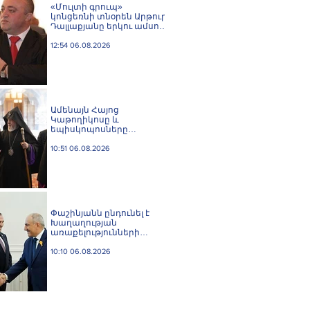
«Մուլտի գրուպ»
կոնցեռնի տնօրեն Արթուր
Դալլաքյանը երկու ամսով
կալանավորվել է
12:54 06.08.2026
Ամենայն Հայոց
Կաթողիկոսը և
եպիսկոպոսները
մասնակցելու են
դատական առաջին
10:51 06.08.2026
նիստին
Փաշինյանն ընդունել է
Խաղաղության
առաքելությունների
հարցերով ԱՄՆ հատուկ
բանագնացի ավագ
10:10 06.08.2026
խորհրդական Արյե
Լայթսթոունին և
Կոնստանտին Սոկոլովին