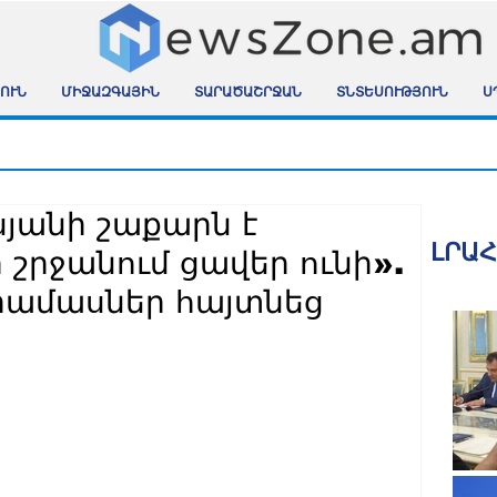
ՈՒՆ
ՄԻՋԱԶԳԱՅԻՆ
ՏԱՐԱԾԱՇՐՋԱՆ
ՏՆՏԵՍՈՒԹՅՈՒՆ
Ս
յանի շաքարն է
ԼՐԱ
 շրջանում ցավեր ունի».
ամասներ հայտնեց