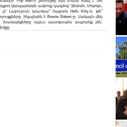
նների՝ Pop Mart-ի շահույթը այս տարի աճել է 350 
ղեկցող կերպարների ամբողջ կազմով՝ Զիմոմո, Մոկոկո, 
է՝ Լաբուբուն կդառնա՞ հաջորդ Hello Kitty-ն, թե՞ 
ցքները, ինչպիսին է Beanie Babies-ը։ Սակայն մեկ 
ում խաղալիքները այլևս պարզապես ապրանք չեն՝ 
իմքը։