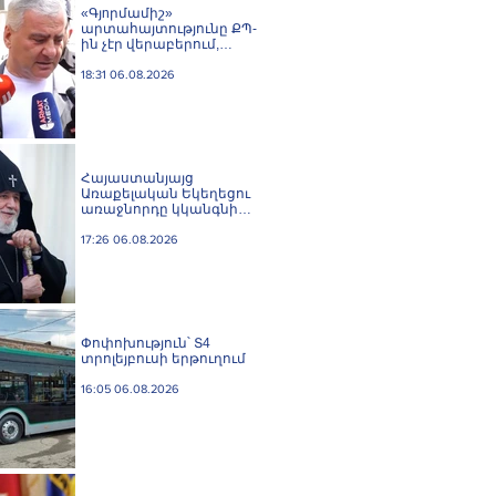
«Գյnրմամիշ»
արտահայտությունը ՔՊ-
ին չէր վերաբերում,
ինձնից բիզնես
խլnղներին էր
18:31 06.08.2026
վերաբերում․ Սամվել
Կարապետյան
Հայաստանյայց
Առաքելական Եկեղեցու
առաջնորդը կկանգնի
դատարանի առջև՝
կառավարության հետ
17:26 06.08.2026
խորացող
հակամարտության
պատճառով․ Reuters-ի
արձագանքը
Փոփոխություն՝ Տ4
տրոլեյբուսի երթուղում
16:05 06.08.2026