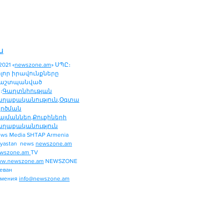
ն
2021 «
newszone.am
» ՍՊԸ։
ոլոր իրավունքները
աշտպանված
։
Գաղտնիության
աղաքականություն
,
Օգտա
ործման
այմաններ
,
Քուքիների
աղաքականություն
ws Media SHTAP Armenia
ՔԱՂԱՔԱԿԱՆՈՒԹՅՈՒՆ
yastan news
newszone.am
ՄԻՋԱԶԳԱՅԻՆ
wszone.am
TV
ՏԱՐԱԾԱՇՐՋԱՆ
w.newszone.am
NEWSZONE
еван
ՏՆՏԵՍՈՒԹՅՈՒՆ
рмения
info@newszone.am
ՍՊՈՐՏ
ԺԱՄԱՆՑ