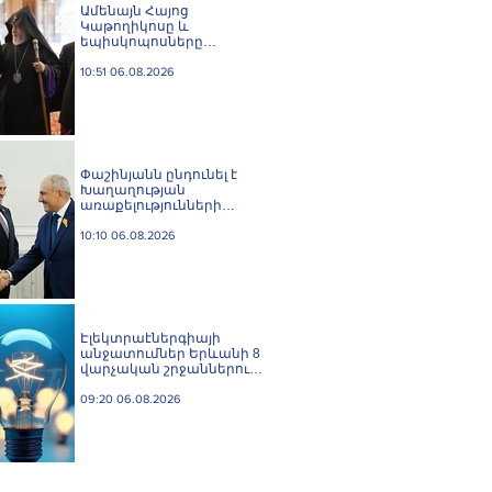
Ամենայն Հայոց
Կաթողիկոսը և
եպիսկոպոսները
մասնակցելու են
դատական առաջին
10:51 06.08.2026
նիստին
Փաշինյանն ընդունել է
Խաղաղության
առաքելությունների
հարցերով ԱՄՆ հատուկ
բանագնացի ավագ
10:10 06.08.2026
խորհրդական Արյե
Լայթսթոունին և
Կոնստանտին Սոկոլովին
Էլեկտրաէներգիայի
անջատումներ Երևանի 8
վարչական շրջաններում
և բոլոր 10 մարզերում
09:20 06.08.2026