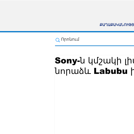
ՔԱՂԱՔԱԿԱՆՈՒԹՅ
Sony-ն կմշակի լ
նորաձև Labubu 