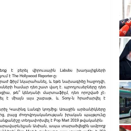
եռք է բերել վիրուսային Labubu խաղալիքների 
է The Hollywood Reporter-ը։
աժ ֆիլմ նկարահանել, և եթե նախագիծը հաջողվի, 
ների համար դեռ շատ վաղ է. պրոդյուսերները դեռ 
իա, թե՞ կենդանի մարտաֆիլմ, դեռ որոշված ​​չէ։ 
լ է միայն այս շաբաթ, և Sony-ն հրաժարվել է 
կարիչ Կասինգ Լանգի կողմից։ Առաջին արձանիկները 
ից, բայց ժողովրդականության իրական պայթյունը 
րանքանիշը տեղափոխվել է Pop Mart 2019 թվականին։
Հարավարևելյան Ասիան, ապա տարածվեցին ամբողջ 