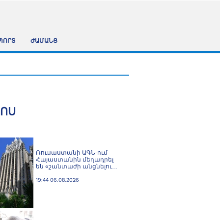
ՊՈՐՏ
ԺԱՄԱՆՑ
ՀՈՍ
Ռուսաստանի ԱԳՆ-ում
Հայաստանին մեղադրել
են «շանտաժի անցնելու
փորձերի» մեջ
19:44 06.08.2026