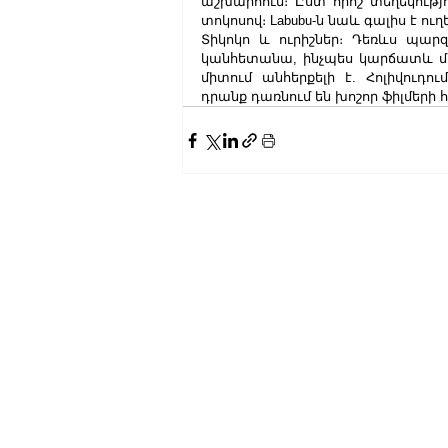
աշխարհում։ Ըստ որոշ տեղեկությու
տոկոսով։ Labubu-ն նաև գալիս է ու
Տիկոկո և ուրիշներ։ Դեռևս պարզ չ
կանհետանա, ինչպես կարճատև մոլու
միտում անհերքելի է. Հոլիվուդ
դրանք դառնում են խոշոր ֆիլմերի հ