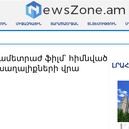
ՈՒՆ
ՄԻՋԱԶԳԱՅԻՆ
ՏԱՐԱԾԱՇՐՋԱՆ
ՏՆՏԵՍՈՒԹՅՈՒՆ
Ս
իամետրաժ ֆիլմ՝ հիմնված
ԼՐԱ
խաղալիքների վրա