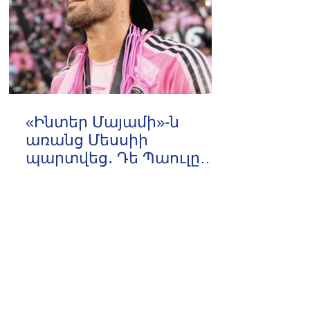
«Ինտեր Մայամի»-ն
առանց Մեսսիի
պարտվեց․ Դե Պաուլը
գոլը նվիրեց
13:55 09.08.2026
արգենտինացուն