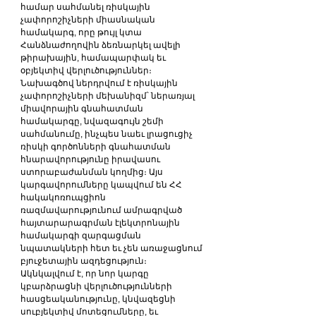
համար սահմանել ռիսկային 
չափորոշիչների միասնական 
համակարգ, որը թույլ կտա 
Հանձնաժողովին ձեռնարկել ավելի 
թիրախային, համապարփակ եւ 
օբյեկտիվ վերլուծություններ։
Նախագծով ներդրվում է ռիսկային 
չափորոշիչների մեխանիզմ՝ ներառյալ 
միավորային գնահատման 
համակարգը, նվազագույն շեմի 
սահմանումը, ինչպես նաեւ լրացուցիչ 
ռիսկի գործոնների գնահատման 
հնարավորությունը իրավասու 
ստորաբաժանման կողմից։ Այս 
կարգավորումները կապվում են ՀՀ 
հակակոռուպցիոն 
ռազմավարությունում ամրագրված 
հայտարարագրման էլեկտրոնային 
համակարգի զարգացման 
նպատակների հետ եւ չեն առաջացնում 
բյուջետային ազդեցություն։
Ակնկալվում է, որ նոր կարգը 
կբարձրացնի վերլուծությունների 
հասցեականությունը, կնվազեցնի 
սուբյեկտիվ մոտեցումները, եւ 