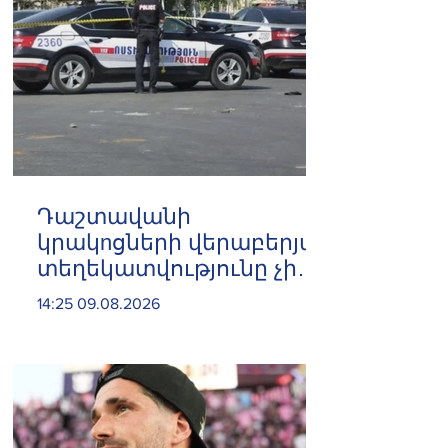
Դաշտավանի
կրակnցների վերաբերյալ
տեղեկատվությունը չի
համապատասխանում
14:25 09.08.2026
իրականությանը,
հրազենային
վնասվածքով որևէ անձ
չկա. ՆԳՆ
Ոստիկանություն