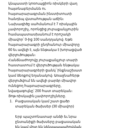
կնպաստի կոռուպցիոն ռիսկերի վաղ 
հայտնաբերմանն ու 
հայտարարագրման ինստիտուտի 
հանդեպ վստահության աճին։
Նախագիծը սահմանում է 7 ռիսկային 
չափորոշիչ, որոնցից յուրաքանչյուրին 
համապատասխանում է որոշակի 
միավոր՝ 0-ից 100 սանդղակով։ Եթե 
հայտարարագրի ընդհանուր միավորը 
60 եւ ավելի է, այն ենթակա է խորացված 
վերլուծության։
Հանձնաժողովը յուրաքանչյուր տարի 
հաստատում է վերլուծության ենթակա 
հայտարարագրերի ցանկ՝ ինքնաշխատ 
կամ ձեռքով եղանակով։ Առաջնահերթ 
վերլուծվում են ավելի բարձր միավոր 
ունեցող հայտարարագրերը, 
նվազագույնը՝ 200 հատ տարեկան։
Յոթ ռիսկային չափորոշիչները.
Բացասական կամ շատ ցածր 
տարեկան ծախսեր (30 միավոր)
Երբ պաշտոնատար անձի եւ նրա 
ընտանիքի ծախսերը բացասական 
են կամ մոտ են կենսաապահովման 